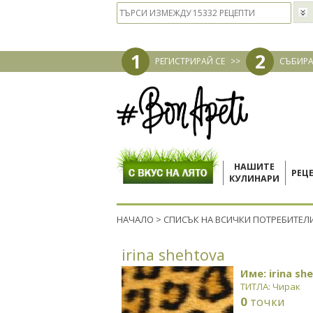
1
2
РЕГИСТРИРАЙ СЕ
>>
СЪБИРА
НАШИТЕ
РЕЦ
КУЛИНАРИ
НАЧАЛО
>
СПИСЪК НА ВСИЧКИ ПОТРЕБИТЕЛ
irina shehtova
Име: irina sh
ТИТЛА: Чирак
0
точки