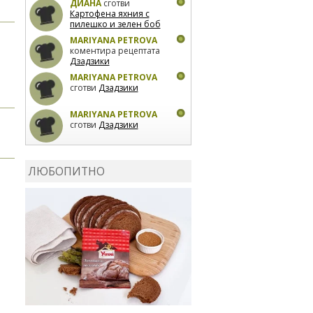
ДИАНА
сготви
Картофена яхния с
пилешко и зелен боб
MARIYANA PETROVA
коментира рецептата
Дзадзики
MARIYANA PETROVA
сготви
Дзадзики
MARIYANA PETROVA
сготви
Дзадзики
КАРДАШЕВ
коментира
рецептата
Сьомга на
ЛЮБОПИТНО
фурна
КАРДАШЕВ
коментира
рецептата
Свински
ребра с печени
картофи