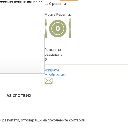
печелите повече значки >>
за 0 рецепти
Моите Рецепти:
0
Готвач на
седмицата:
0
Изпрати
съобщение:
|
АЗ СГОТВИХ
 резултати, отговарящи на посочените критерии.