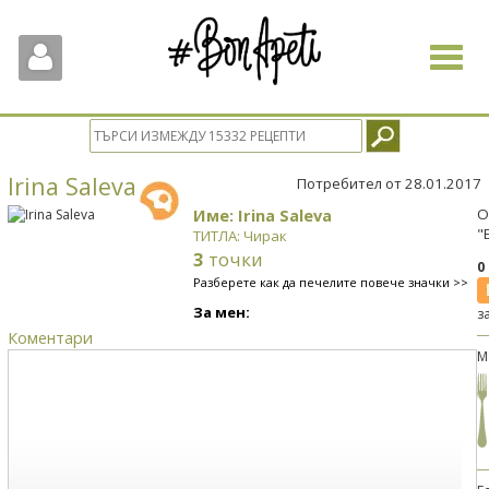
Toggle
navigat
Irina Saleva
Потребител от 28.01.2017
Име: Irina Saleva
О
"
ТИТЛА: Чирак
3
точки
0
Разберете как да печелите повече значки >>
За мен:
з
Коментари
М