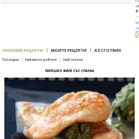
Г
с
0
И
с
|
|
ЛЮБИМИ РЕЦЕПТИ
МОИТЕ РЕЦЕПТИ
АЗ СГОТВИХ
|
|
Последни
Най-висок рейтинг
Най-четени
ПИЛЕШКО ФИЛЕ СЪС СПАНАК