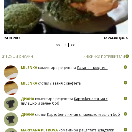
24.01.2012
42 244 видяна
<<
1
>>
218
ДУШИ ОНЛАЙН
>>ВСИЧКИ ПОТРЕБИТЕЛИ
MILENKA
коментира рецептата
Лазаня с кюфтета
MILENKA
сготви
Лазаня с кюфтета
ДИАНА
коментира рецептата
Картофена яхния с
пилешко и зелен боб
ДИАНА
сготви
Картофена яхния с пилешко и зелен боб
MARIYANA PETROVA
коментира рецептата
Дзадзики