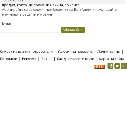
Отскоро Лесафр България стартира предлагането на изцяло нов
продукт, който ще промени начина, по който...
Абонирайте се за седмичния бюлетин на Бон Апети и получавайте
най-новите рецепти и новини
E-mail:
Списък на всички потребители
|
Условия за ползване
|
Лични данни
|
Бисквитки
|
Реклама
|
За нас
|
Как да печелите точки
|
Карта на сайта