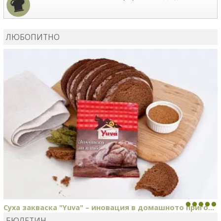
MARIYANA PETROVA
сготви
Дзадзики
ЛЮБОПИТНО
MARIYANA PETROVA
сготви
Дзадзики
Суха закваска "Yuva" – иновация в домашното приго...
БЮЛЕТИН