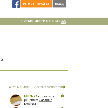
РЕГИСТРИРАЙ СЕ
ВХОД
КЪМ
БОН АПЕТИ
МАГАЗИН
НО
181
ДУШИ ОНЛАЙН
>>ВСИЧКИ ПОТРЕБИТЕЛИ
MILENKA
коментира
рецептата
Лазаня с
кюфтета