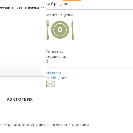
за 0 рецепти
печелите повече значки >>
Моите Рецепти:
0
Готвач на
седмицата:
0
Изпрати
съобщение:
|
АЗ СГОТВИХ
 резултати, отговарящи на посочените критерии.