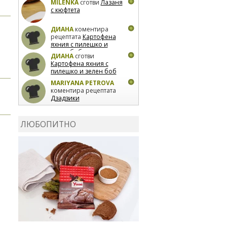
MILENKA
сготви
Лазаня
с кюфтета
ДИАНА
коментира
рецептата
Картофена
яхния с пилешко и
зелен боб
ДИАНА
сготви
Картофена яхния с
пилешко и зелен боб
MARIYANA PETROVA
коментира рецептата
Дзадзики
MARIYANA PETROVA
сготви
Дзадзики
ЛЮБОПИТНО
MARIYANA PETROVA
сготви
Дзадзики