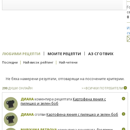
Г
с
0
И
с
|
|
ЛЮБИМИ РЕЦЕПТИ
МОИТЕ РЕЦЕПТИ
АЗ СГОТВИХ
|
|
Последни
Най-висок рейтинг
Най-четени
Не бяха намерени резултати, отговарящи на посочените критерии.
299
ДУШИ ОНЛАЙН
>>ВСИЧКИ ПОТРЕБИТЕЛИ
ДИАНА
коментира рецептата
Картофена яхния с
пилешко и зелен боб
ДИАНА
сготви
Картофена яхния с пилешко и зелен боб
MARIYANA PETROVA
коментира рецептата
Дзадзики