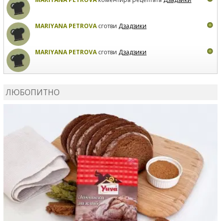
MARIYANA PETROVA
сготви
Дзадзики
MARIYANA PETROVA
сготви
Дзадзики
КАРДАШЕВ
коментира рецептата
Сьомга на фурна
ЛЮБОПИТНО
КАРДАШЕВ
коментира рецептата
Свински ребра с
печени картофи