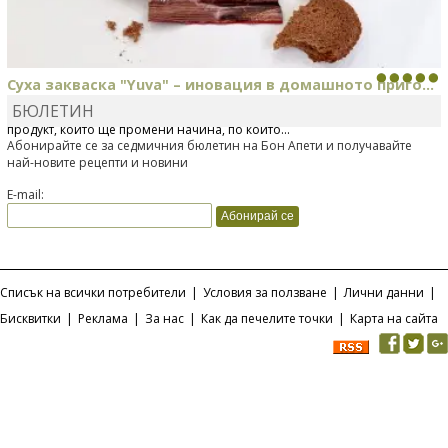
Суха закваска "Yuva" – иновация в домашното приго...
БЮЛЕТИН
Отскоро Лесафр България стартира предлагането на изцяло нов
продукт, който ще промени начина, по който...
Абонирайте се за седмичния бюлетин на Бон Апети и получавайте
най-новите рецепти и новини
E-mail:
Списък на всички потребители
|
Условия за ползване
|
Лични данни
|
Бисквитки
|
Реклама
|
За нас
|
Как да печелите точки
|
Карта на сайта