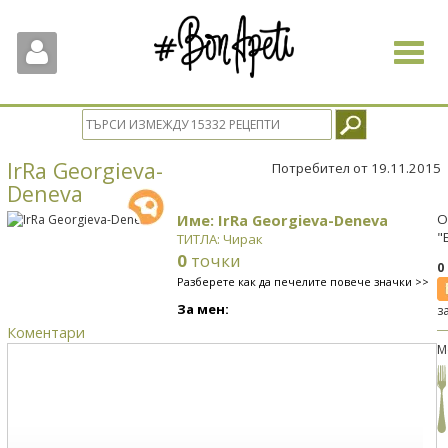
Toggle
navigat
IrRa Georgieva-
Потребител от 19.11.2015
Deneva
Име: IrRa Georgieva-Deneva
О
"
ТИТЛА: Чирак
0
точки
0
Разберете как да печелите повече значки >>
За мен:
з
Коментари
М