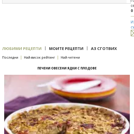
Г
с
0
И
с
|
|
ЛЮБИМИ РЕЦЕПТИ
МОИТЕ РЕЦЕПТИ
АЗ СГОТВИХ
|
|
Последни
Най-висок рейтинг
Най-четени
ПЕЧЕНИ ОВЕСЕНИ ЯДКИ С ПЛОДОВЕ