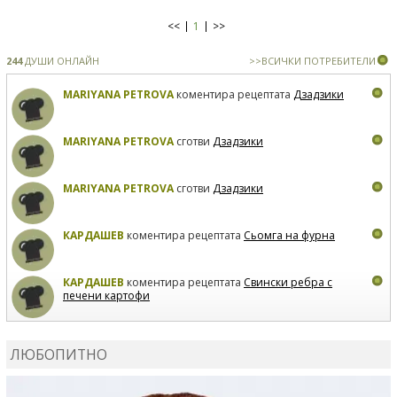
<<
1
>>
244
ДУШИ ОНЛАЙН
>>ВСИЧКИ ПОТРЕБИТЕЛИ
MARIYANA PETROVA
коментира рецептата
Дзадзики
MARIYANA PETROVA
сготви
Дзадзики
MARIYANA PETROVA
сготви
Дзадзики
КАРДАШЕВ
коментира рецептата
Сьомга на фурна
КАРДАШЕВ
коментира рецептата
Свински ребра с
печени картофи
ВЛАДИМИРА
сготви
Пилешко с бяло вино и лимон
ЛЮБОПИТНО
MARINA_VITA
коментира рецептата
Киноа със
зеленчуци