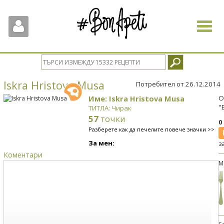
Toggle
navigat
Iskra Hristova Musa
Потребител от 26.12.2014
Име: Iskra Hristova Musa
О
"
ТИТЛА: Чирак
57
точки
0
Разберете как да печелите повече значки >>
За мен:
з
Коментари
М