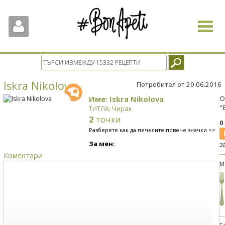
Toggle
navigat
Iskra Nikolova
Потребител от 29.06.2016
Име: Iskra Nikolova
О
"
ТИТЛА: Чирак
2
точки
0
Разберете как да печелите повече значки >>
За мен:
з
Коментари
М