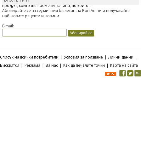
Отскоро Лесафр България стартира предлагането на изцяло нов
продукт, който ще промени начина, по който...
Абонирайте се за седмичния бюлетин на Бон Апети и получавайте
най-новите рецепти и новини
E-mail:
Списък на всички потребители
|
Условия за ползване
|
Лични данни
|
Бисквитки
|
Реклама
|
За нас
|
Как да печелите точки
|
Карта на сайта