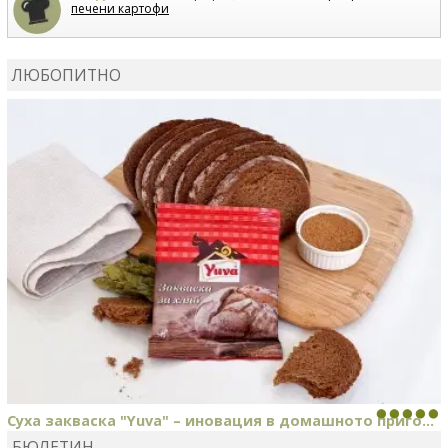
печени картофи
ВЛАДИМИРА
сготви
Пилешко с бяло вино и лимон
ЛЮБОПИТНО
MARINA_VITA
коментира рецептата
Киноа със
зеленчуци
Суха закваска "Yuva" – иновация в домашното приго...
БЮЛЕТИН