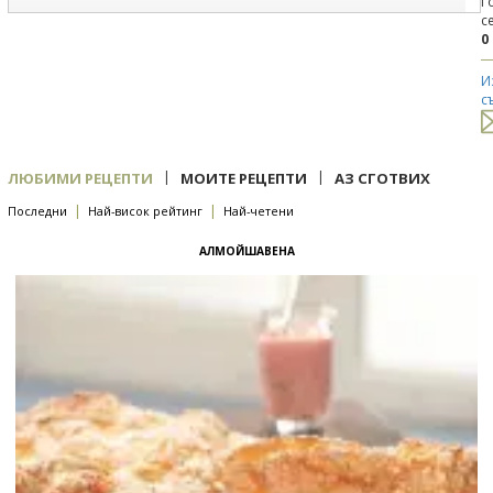
Г
с
0
И
с
|
|
ЛЮБИМИ РЕЦЕПТИ
МОИТЕ РЕЦЕПТИ
АЗ СГОТВИХ
|
|
Последни
Най-висок рейтинг
Най-четени
АЛМОЙШАВЕНА