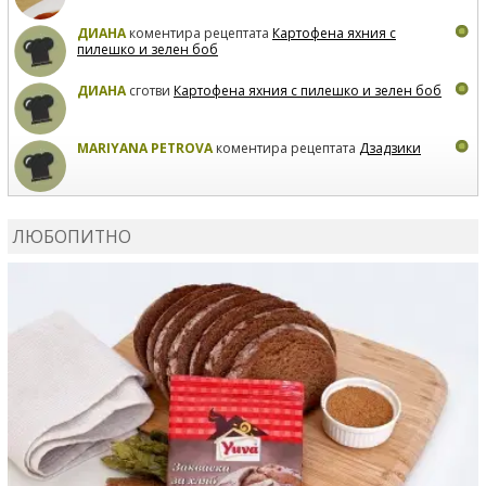
ДИАНА
коментира рецептата
Картофена яхния с
пилешко и зелен боб
ДИАНА
сготви
Картофена яхния с пилешко и зелен боб
MARIYANA PETROVA
коментира рецептата
Дзадзики
MARIYANA PETROVA
сготви
Дзадзики
ЛЮБОПИТНО
MARIYANA PETROVA
сготви
Дзадзики