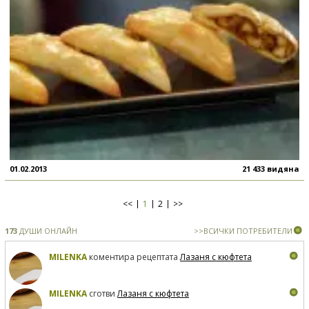
01.02.2013
21 433 видяна
<<
1
2
>>
173
ДУШИ ОНЛАЙН
>>ВСИЧКИ ПОТРЕБИТЕЛИ
MILENKA
коментира рецептата
Лазаня с кюфтета
MILENKA
сготви
Лазаня с кюфтета