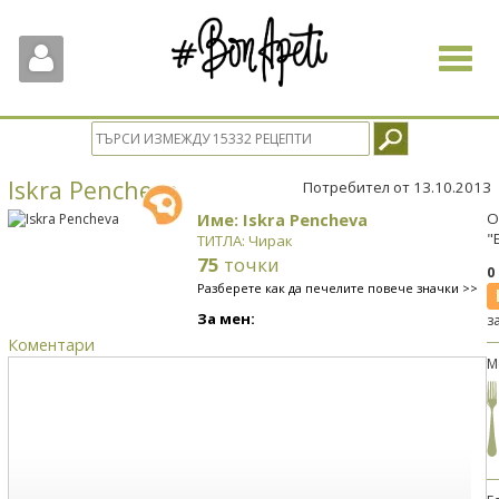
Toggle
navigat
Iskra Pencheva
Потребител от 13.10.2013
Име: Iskra Pencheva
О
"
ТИТЛА: Чирак
75
точки
0
Разберете как да печелите повече значки >>
За мен:
з
Коментари
М