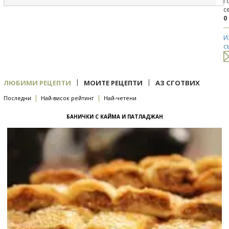
Г
с
0
И
с
|
|
ЛЮБИМИ РЕЦЕПТИ
МОИТЕ РЕЦЕПТИ
АЗ СГОТВИХ
|
|
Последни
Най-висок рейтинг
Най-четени
БАНИЧКИ С КАЙМА И ПАТЛАДЖАН