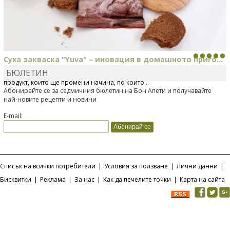
Суха закваска "Yuva" – иновация в домашното приго...
БЮЛЕТИН
Отскоро Лесафр България стартира предлагането на изцяло нов
продукт, който ще промени начина, по който...
Абонирайте се за седмичния бюлетин на Бон Апети и получавайте
най-новите рецепти и новини
E-mail:
Списък на всички потребители
|
Условия за ползване
|
Лични данни
|
Бисквитки
|
Реклама
|
За нас
|
Как да печелите точки
|
Карта на сайта