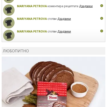
MARIYANA PETROVA
коментира рецептата
Дзадзики
MARIYANA PETROVA
сготви
Дзадзики
MARIYANA PETROVA
сготви
Дзадзики
КАРДАШЕВ
коментира рецептата
Сьомга на фурна
ЛЮБОПИТНО
КАРДАШЕВ
коментира рецептата
Свински ребра с
печени картофи