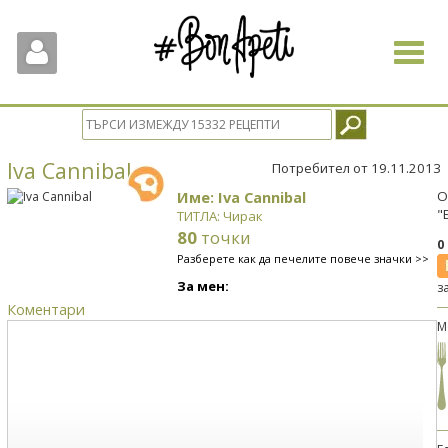
Toggle
navigat
Iva Cannibal
Потребител от 19.11.2013
Име: Iva Cannibal
О
"
ТИТЛА: Чирак
80
точки
0
Разберете как да печелите повече значки >>
За мен:
з
Коментари
М