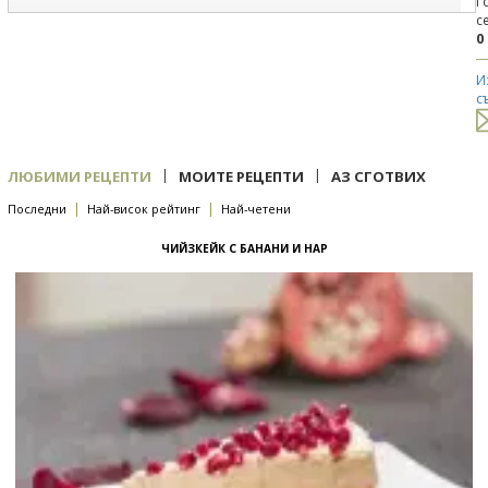
Г
с
0
И
с
|
|
ЛЮБИМИ РЕЦЕПТИ
МОИТЕ РЕЦЕПТИ
АЗ СГОТВИХ
|
|
Последни
Най-висок рейтинг
Най-четени
ЧИЙЗКЕЙК С БАНАНИ И НАР