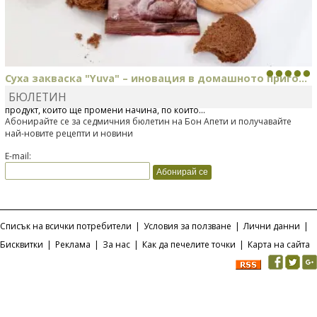
Суха закваска "Yuva" – иновация в домашното приго...
БЮЛЕТИН
Отскоро Лесафр България стартира предлагането на изцяло нов
продукт, който ще промени начина, по който...
Абонирайте се за седмичния бюлетин на Бон Апети и получавайте
най-новите рецепти и новини
E-mail:
Списък на всички потребители
|
Условия за ползване
|
Лични данни
|
Бисквитки
|
Реклама
|
За нас
|
Как да печелите точки
|
Карта на сайта