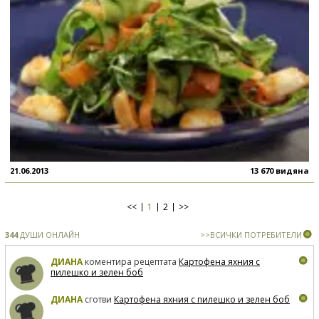
21.06.2013
13 670 видяна
<<
1
2
>>
344
ДУШИ ОНЛАЙН
>>ВСИЧКИ ПОТРЕБИТЕЛИ
ДИАНА
коментира рецептата
Картофена яхния с
пилешко и зелен боб
ДИАНА
сготви
Картофена яхния с пилешко и зелен боб