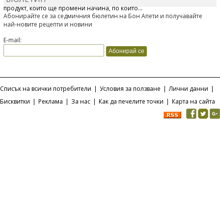
продукт, който ще промени начина, по който...
Абонирайте се за седмичния бюлетин на Бон Апети и получавайте
най-новите рецепти и новини
E-mail:
Списък на всички потребители
|
Условия за ползване
|
Лични данни
|
Бисквитки
|
Реклама
|
За нас
|
Как да печелите точки
|
Карта на сайта