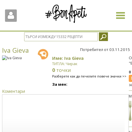
Toggle
navigat
Iva Gieva
Потребител от 03.11.2015
Име: Iva Gieva
О
"
ТИТЛА: Чирак
0
точки
0
Разберете как да печелите повече значки >>
За мен:
з
Коментари
М