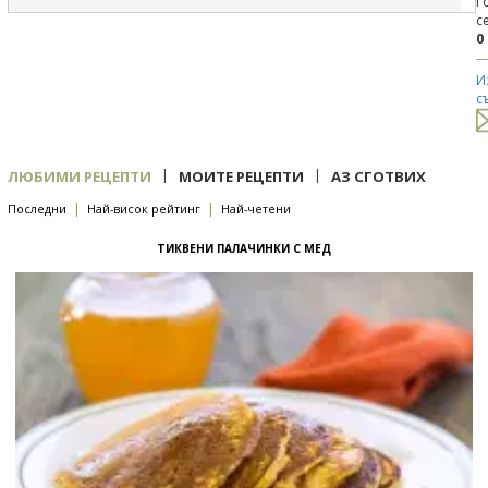
Г
с
0
И
с
|
|
ЛЮБИМИ РЕЦЕПТИ
МОИТЕ РЕЦЕПТИ
АЗ СГОТВИХ
|
|
Последни
Най-висок рейтинг
Най-четени
ТИКВЕНИ ПАЛАЧИНКИ С МЕД