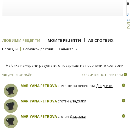
0
И
с
|
|
ЛЮБИМИ РЕЦЕПТИ
МОИТЕ РЕЦЕПТИ
АЗ СГОТВИХ
|
|
Последни
Най-висок рейтинг
Най-четени
Не бяха намерени резултати, отговарящи на посочените критерии.
103
ДУШИ ОНЛАЙН
>>ВСИЧКИ ПОТРЕБИТЕЛИ
MARIYANA PETROVA
коментира рецептата
Дзадзики
MARIYANA PETROVA
сготви
Дзадзики
MARIYANA PETROVA
сготви
Дзадзики