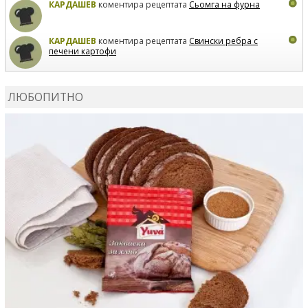
КАРДАШЕВ
коментира рецептата
Сьомга на фурна
КАРДАШЕВ
коментира рецептата
Свински ребра с
печени картофи
ВЛАДИМИРА
сготви
Пилешко с бяло вино и лимон
ЛЮБОПИТНО
MARINA_VITA
коментира рецептата
Киноа със
зеленчуци