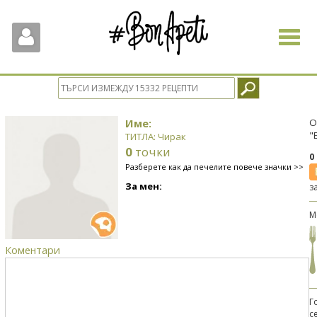
Toggle
navigat
Име:
О
"
ТИТЛА: Чирак
0
точки
0
Разберете как да печелите повече значки >>
За мен:
з
М
Коментари
Г
с