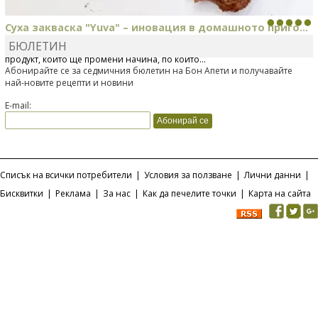
Суха закваска "Yuva" – иновация в домашното приго...
БЮЛЕТИН
Отскоро Лесафр България стартира предлагането на изцяло нов
продукт, който ще промени начина, по който...
Абонирайте се за седмичния бюлетин на Бон Апети и получавайте
най-новите рецепти и новини
E-mail:
Списък на всички потребители
|
Условия за ползване
|
Лични данни
|
Бисквитки
|
Реклама
|
За нас
|
Как да печелите точки
|
Карта на сайта