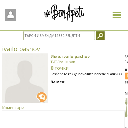
Toggle
navigat
ivailo pashov
Име: ivailo pashov
О
"
ТИТЛА: Чирак
0
точки
0
Разберете как да печелите повече значки >>
За мен:
з
М
Коментари