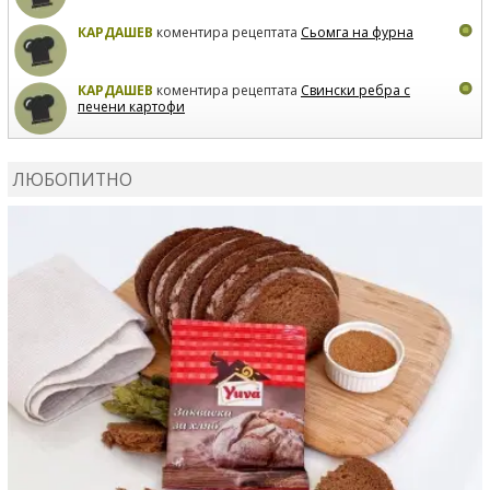
КАРДАШЕВ
коментира рецептата
Сьомга на фурна
КАРДАШЕВ
коментира рецептата
Свински ребра с
печени картофи
ВЛАДИМИРА
сготви
Пилешко с бяло вино и лимон
ЛЮБОПИТНО
MARINA_VITA
коментира рецептата
Киноа със
зеленчуци