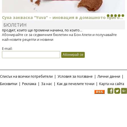
Суха закваска "Yuva" – иновация в домашното приго...
БЮЛЕТИН
Отскоро Лесафр България стартира предлагането на изцяло нов
продукт, който ще промени начина, по който...
Абонирайте се за седмичния бюлетин на Бон Апети и получавайте
най-новите рецепти и новини
E-mail:
Списък на всички потребители
|
Условия за ползване
|
Лични данни
|
Бисквитки
|
Реклама
|
За нас
|
Как да печелите точки
|
Карта на сайта