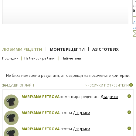
Г
с
0
И
с
|
|
ЛЮБИМИ РЕЦЕПТИ
МОИТЕ РЕЦЕПТИ
АЗ СГОТВИХ
|
|
Последни
Най-висок рейтинг
Най-четени
Не бяха намерени резултати, отговарящи на посочените критерии.
264
ДУШИ ОНЛАЙН
>>ВСИЧКИ ПОТРЕБИТЕЛИ
MARIYANA PETROVA
коментира рецептата
Дзадзики
MARIYANA PETROVA
сготви
Дзадзики
MARIYANA PETROVA
сготви
Дзадзики