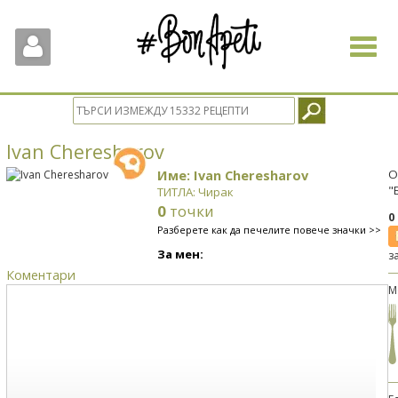
Toggle
navigat
Ivan Cheresharov
Име: Ivan Cheresharov
О
"
ТИТЛА: Чирак
0
точки
0
Разберете как да печелите повече значки >>
За мен:
з
Коментари
М