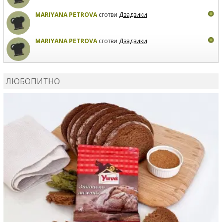
MARIYANA PETROVA
сготви
Дзадзики
MARIYANA PETROVA
сготви
Дзадзики
КАРДАШЕВ
коментира рецептата
Сьомга на фурна
ЛЮБОПИТНО
КАРДАШЕВ
коментира рецептата
Свински ребра с
печени картофи