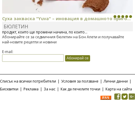
Суха закваска "Yuva" – иновация в домашното приго...
БЮЛЕТИН
Отскоро Лесафр България стартира предлагането на изцяло нов
продукт, който ще промени начина, по който...
Абонирайте се за седмичния бюлетин на Бон Апети и получавайте
най-новите рецепти и новини
E-mail:
Списък на всички потребители
|
Условия за ползване
|
Лични данни
|
Бисквитки
|
Реклама
|
За нас
|
Как да печелите точки
|
Карта на сайта