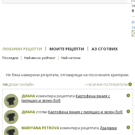
Г
с
0
И
с
|
|
ЛЮБИМИ РЕЦЕПТИ
МОИТЕ РЕЦЕПТИ
АЗ СГОТВИХ
|
|
Последни
Най-висок рейтинг
Най-четени
Не бяха намерени резултати, отговарящи на посочените критерии.
190
ДУШИ ОНЛАЙН
>>ВСИЧКИ ПОТРЕБИТЕЛИ
ДИАНА
коментира рецептата
Картофена яхния с
пилешко и зелен боб
ДИАНА
сготви
Картофена яхния с пилешко и зелен боб
MARIYANA PETROVA
коментира рецептата
Дзадзики