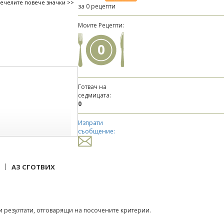
печелите повече значки >>
за 0 рецепти
Моите Рецепти:
0
Готвач на
седмицата:
0
Изпрати
съобщение:
|
АЗ СГОТВИХ
 резултати, отговарящи на посочените критерии.