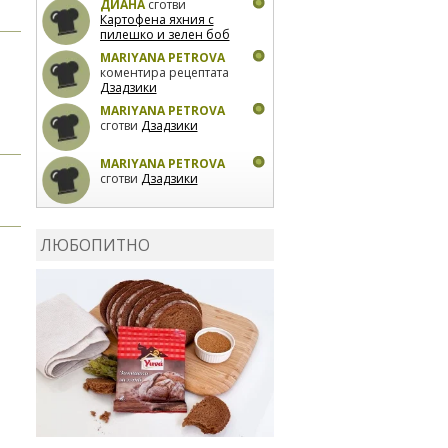
ДИАНА
сготви
Картофена яхния с
пилешко и зелен боб
MARIYANA PETROVA
коментира рецептата
Дзадзики
MARIYANA PETROVA
сготви
Дзадзики
MARIYANA PETROVA
сготви
Дзадзики
КАРДАШЕВ
коментира
рецептата
Сьомга на
ЛЮБОПИТНО
фурна
КАРДАШЕВ
коментира
рецептата
Свински
ребра с печени
картофи