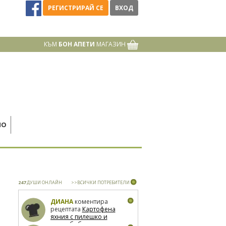
РЕГИСТРИРАЙ СЕ
ВХОД
КЪМ
БОН АПЕТИ
МАГАЗИН
НО
247
ДУШИ ОНЛАЙН
>>ВСИЧКИ ПОТРЕБИТЕЛИ
ДИАНА
коментира
рецептата
Картофена
яхния с пилешко и
зелен боб