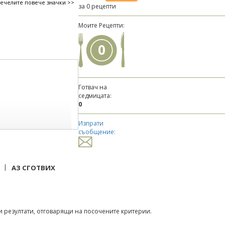
печелите повече значки >>
за 0 рецепти
Моите Рецепти:
0
Готвач на
седмицата:
0
Изпрати
съобщение:
|
АЗ СГОТВИХ
 резултати, отговарящи на посочените критерии.