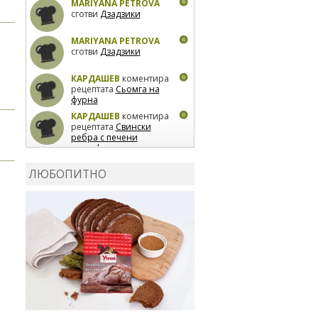
MARIYANA PETROVA
сготви
Дзадзики
MARIYANA PETROVA
сготви
Дзадзики
КАРДАШЕВ
коментира
рецептата
Сьомга на
фурна
КАРДАШЕВ
коментира
рецептата
Свински
ребра с печени
картофи
ВЛАДИМИРА
сготви
Пилешко с бяло вино и
ЛЮБОПИТНО
лимон
MARINA_VITA
коментира рецептата
Киноа със зеленчуци