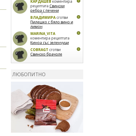
КАРДАШЕВ
коментира
рецептата
Свински
ребра с печени
картофи
ВЛАДИМИРА
сготви
Пилешко с бяло вино и
лимон
MARINA_VITA
коментира рецептата
Киноа със зеленчуци
COBRAGT
сготви
Свинско брачоле
EVTEDI
сготви
Печени
свински ребра
ЛЮБОПИТНО
DANKOLOVA
сготви
Фокача със синьо
сирене, лук и орехи