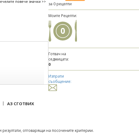
печелите повече значки >>
за 0 рецепти
Моите Рецепти:
0
Готвач на
седмицата:
0
Изпрати
съобщение:
|
АЗ СГОТВИХ
 резултати, отговарящи на посочените критерии.