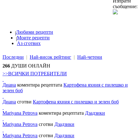
Изпрати
съобщение:
Любими рецепти
|
Моите рецепти
|
Аз сготвих
Последни
|
Най-висок рейтинг
|
Най-четени
266
ДУШИ ОНЛАЙН
>>ВСИЧКИ ПОТРЕБИТЕЛИ
Диана
коментира рецептата
Картофена яхния с пилешко и
зелен боб
Диана
сготви
Картофена яхния с пилешко и зелен боб
Mariyana Petrova
коментира рецептата
Дзадзики
Mariyana Petrova
сготви
Дзадзики
Mariyana Petrova
сготви
Дзадзики