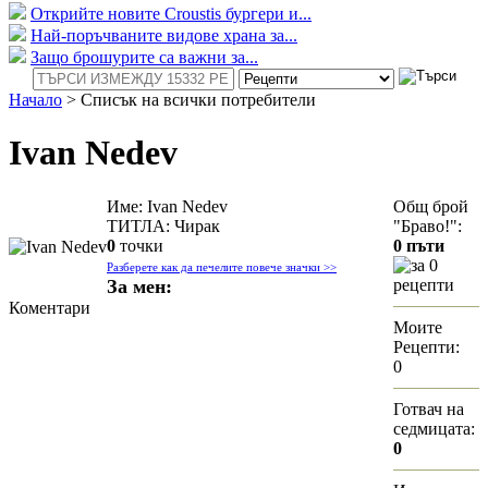
Открийте новите Croustis бургери и...
Най-поръчваните видове храна за...
Защо брошурите са важни за...
Начало
>
Списък на всички потребители
Ivan Nedev
Име: Ivan Nedev
Общ брой
ТИТЛА: Чирак
"Браво!":
0
точки
0 пъти
за 0
Разберете как да печелите повече значки >>
За мен:
рецепти
Коментари
Моите
Рецепти:
0
Готвач на
седмицата:
0