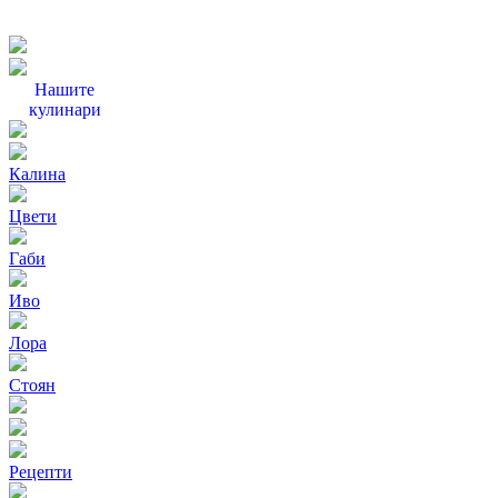
Нашите
кулинари
Калина
Цвети
Габи
Иво
Лора
Стоян
Рецепти