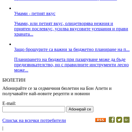
Умами - петият вкус
Умами, или петият вкус, олицетворява нежния и
приятен послевкус, усилва вкусовите усещания и прави
храната...
Защо брошурите са важни за бюджетно планиране на п...
Планирането на бюджета при пазаруване може да бъде
предизвикателство, но с правилните инструменти лесно
може...
БЮЛЕТИН
Абонирайте се за седмичния бюлетин на Бон Апети и
получавайте най-новите рецепти и новини
E-mail:
Списък на всички потребители
|