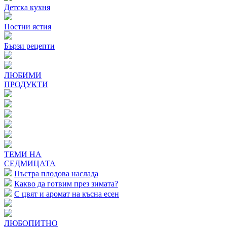
Детска кухня
Постни ястия
Бързи рецепти
ЛЮБИМИ
ПРОДУКТИ
ТЕМИ НА
СЕДМИЦАТА
Пъстра плодова наслада
Какво да готвим през зимата?
С цвят и аромат на късна есен
ЛЮБОПИТНО