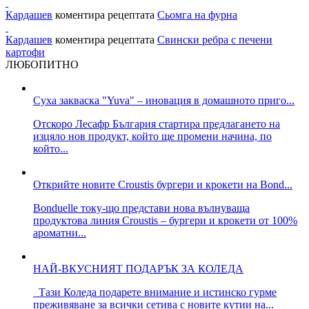
Кардашев
коментира рецептата
Сьомга на фурна
Кардашев
коментира рецептата
Свински ребра с печени
картофи
ЛЮБОПИТНО
Суха закваска "Yuva" – иновация в домашното приго...
Отскоро Лесафр България стартира предлагането на
изцяло нов продукт, който ще промени начина, по
който...
Открийте новите Croustis бургери и крокети на Bond...
Bonduelle току-що представи нова вълнуваща
продуктова линия Croustis – бургери и крокети от 100%
ароматни...
НАЙ-ВКУСНИЯТ ПОДАРЪК ЗА КОЛЕДА
Тази Коледа подарете внимание и истинско гурме
преживяване за всички сетива с новите кутии на...