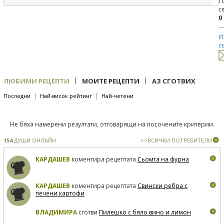
Г
с
0
И
с
|
|
ЛЮБИМИ РЕЦЕПТИ
МОИТЕ РЕЦЕПТИ
АЗ СГОТВИХ
|
|
Последни
Най-висок рейтинг
Най-четени
Не бяха намерени резултати, отговарящи на посочените критерии.
154
ДУШИ ОНЛАЙН
>>ВСИЧКИ ПОТРЕБИТЕЛИ
КАРДАШЕВ
коментира рецептата
Сьомга на фурна
КАРДАШЕВ
коментира рецептата
Свински ребра с
печени картофи
ВЛАДИМИРА
сготви
Пилешко с бяло вино и лимон