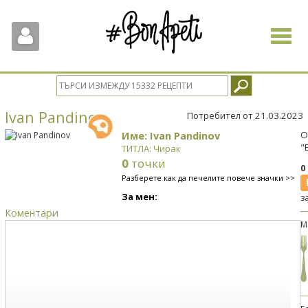
Toggle
navigat
Ivan Pandinov
Потребител от 21.03.2023
Име: Ivan Pandinov
О
"
ТИТЛА: Чирак
0
точки
0
Разберете как да печелите повече значки >>
За мен:
з
Коментари
М