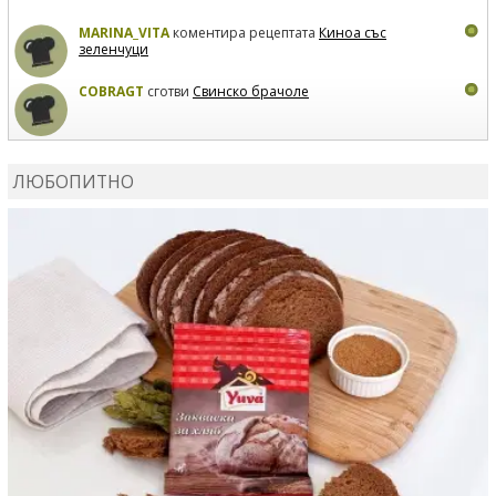
MARINA_VITA
коментира рецептата
Киноа със
зеленчуци
COBRAGT
сготви
Свинско брачоле
EVTEDI
сготви
Печени свински ребра
ЛЮБОПИТНО
DANKOLOVA
сготви
Фокача със синьо сирене, лук и
орехи