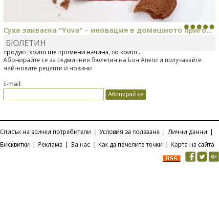
Суха закваска "Yuva" – иновация в домашното приго...
БЮЛЕТИН
Отскоро Лесафр България стартира предлагането на изцяло нов
продукт, който ще промени начина, по който...
Абонирайте се за седмичния бюлетин на Бон Апети и получавайте
най-новите рецепти и новини
E-mail:
Списък на всички потребители
|
Условия за ползване
|
Лични данни
|
Бисквитки
|
Реклама
|
За нас
|
Как да печелите точки
|
Карта на сайта