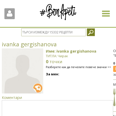
Toggle
navigat
ivanka gergishanova
Име: ivanka gergishanova
О
"
ТИТЛА: Чирак
0
точки
0
Разберете как да печелите повече значки >>
За мен:
з
М
Коментари