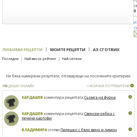
Г
с
0
И
с
|
|
ЛЮБИМИ РЕЦЕПТИ
МОИТЕ РЕЦЕПТИ
АЗ СГОТВИХ
|
|
Последни
Най-висок рейтинг
Най-четени
Не бяха намерени резултати, отговарящи на посочените критерии.
195
ДУШИ ОНЛАЙН
>>ВСИЧКИ ПОТРЕБИТЕЛИ
КАРДАШЕВ
коментира рецептата
Сьомга на фурна
КАРДАШЕВ
коментира рецептата
Свински ребра с
печени картофи
ВЛАДИМИРА
сготви
Пилешко с бяло вино и лимон