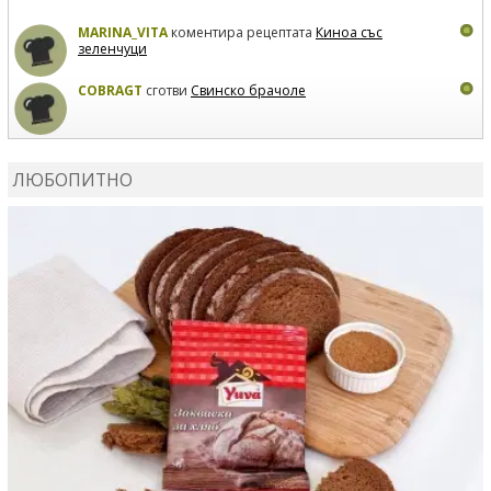
MARINA_VITA
коментира рецептата
Киноа със
зеленчуци
COBRAGT
сготви
Свинско брачоле
EVTEDI
сготви
Печени свински ребра
ЛЮБОПИТНО
DANKOLOVA
сготви
Фокача със синьо сирене, лук и
орехи