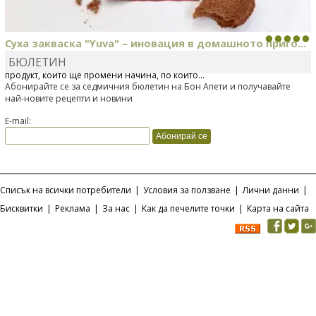
Суха закваска "Yuva" – иновация в домашното приго...
БЮЛЕТИН
Отскоро Лесафр България стартира предлагането на изцяло нов
продукт, който ще промени начина, по който...
Абонирайте се за седмичния бюлетин на Бон Апети и получавайте
най-новите рецепти и новини
E-mail:
Списък на всички потребители
|
Условия за ползване
|
Лични данни
|
Бисквитки
|
Реклама
|
За нас
|
Как да печелите точки
|
Карта на сайта