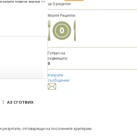
печелите повече значки >>
за 0 рецепти
Моите Рецепти:
0
Готвач на
седмицата:
0
Изпрати
съобщение:
|
АЗ СГОТВИХ
 резултати, отговарящи на посочените критерии.