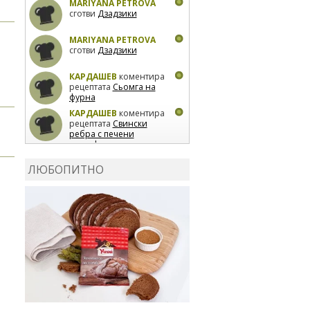
MARIYANA PETROVA
сготви
Дзадзики
MARIYANA PETROVA
сготви
Дзадзики
КАРДАШЕВ
коментира
рецептата
Сьомга на
фурна
КАРДАШЕВ
коментира
рецептата
Свински
ребра с печени
картофи
ВЛАДИМИРА
сготви
Пилешко с бяло вино и
ЛЮБОПИТНО
лимон
MARINA_VITA
коментира рецептата
Киноа със зеленчуци