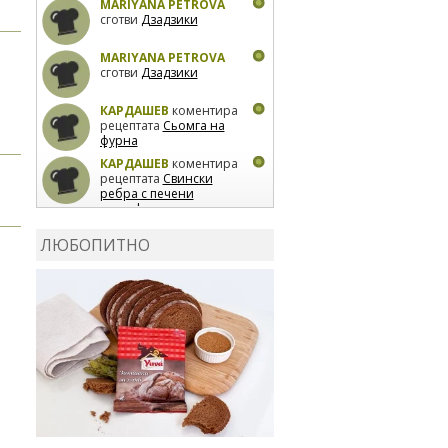
MARIYANA PETROVA
сготви
Дзадзики
MARIYANA PETROVA
сготви
Дзадзики
КАРДАШЕВ
коментира
рецептата
Сьомга на
фурна
КАРДАШЕВ
коментира
рецептата
Свински
ребра с печени
картофи
ВЛАДИМИРА
сготви
Пилешко с бяло вино и
ЛЮБОПИТНО
лимон
MARINA_VITA
коментира рецептата
Киноа със зеленчуци