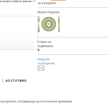
печелите повече значки >>
за 0 рецепти
Моите Рецепти:
0
Готвач на
седмицата:
0
Изпрати
съобщение:
|
АЗ СГОТВИХ
 резултати, отговарящи на посочените критерии.