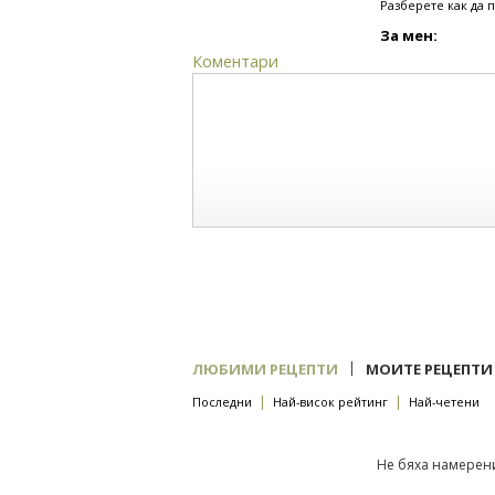
Разберете как да 
За мен:
Коментари
|
ЛЮБИМИ РЕЦЕПТИ
МОИТЕ РЕЦЕПТИ
|
|
Последни
Най-висок рейтинг
Най-четени
Не бяха намерени