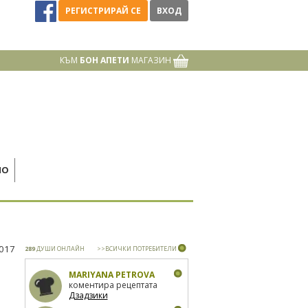
РЕГИСТРИРАЙ СЕ
ВХОД
КЪМ
БОН АПЕТИ
МАГАЗИН
НО
2017
289
ДУШИ ОНЛАЙН
>>ВСИЧКИ ПОТРЕБИТЕЛИ
MARIYANA PETROVA
коментира рецептата
Дзадзики