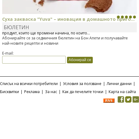
Суха закваска "Yuva" – иновация в домашното приго...
БЮЛЕТИН
Отскоро Лесафр България стартира предлагането на изцяло нов
продукт, който ще промени начина, по който...
Абонирайте се за седмичния бюлетин на Бон Апети и получавайте
най-новите рецепти и новини
E-mail:
Списък на всички потребители
|
Условия за ползване
|
Лични данни
|
Бисквитки
|
Реклама
|
За нас
|
Как да печелите точки
|
Карта на сайта