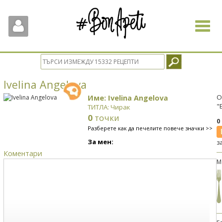
Toggle
navigat
Ivelina Angelova
Име: Ivelina Angelova
О
"
ТИТЛА: Чирак
0
точки
0
Разберете как да печелите повече значки >>
За мен:
з
Коментари
М