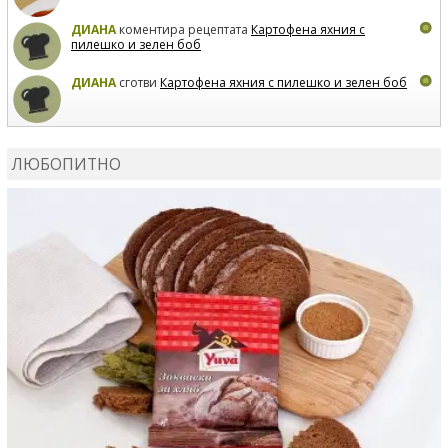
ДИАНА
коментира рецептата
Картофена яхния с
пилешко и зелен боб
ДИАНА
сготви
Картофена яхния с пилешко и зелен боб
MARIYANA PETROVA
коментира рецептата
Дзадзики
ЛЮБОПИТНО
MARIYANA PETROVA
сготви
Дзадзики