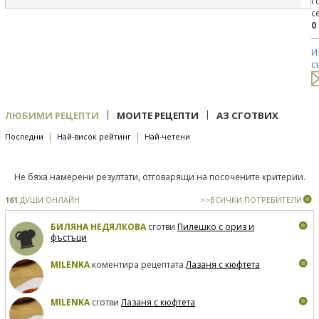
Г
с
0
И
с
|
|
ЛЮБИМИ РЕЦЕПТИ
МОИТЕ РЕЦЕПТИ
АЗ СГОТВИХ
|
|
Последни
Най-висок рейтинг
Най-четени
Не бяха намерени резултати, отговарящи на посочените критерии.
161
ДУШИ ОНЛАЙН
>>ВСИЧКИ ПОТРЕБИТЕЛИ
БИЛЯНА НЕДЯЛКОВА
сготви
Пилешко с ориз и
фъстъци
MILENKA
коментира рецептата
Лазаня с кюфтета
MILENKA
сготви
Лазаня с кюфтета