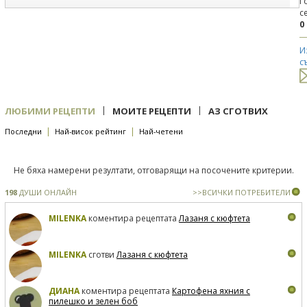
Г
с
0
И
с
|
|
ЛЮБИМИ РЕЦЕПТИ
МОИТЕ РЕЦЕПТИ
АЗ СГОТВИХ
|
|
Последни
Най-висок рейтинг
Най-четени
Не бяха намерени резултати, отговарящи на посочените критерии.
198
ДУШИ ОНЛАЙН
>>ВСИЧКИ ПОТРЕБИТЕЛИ
MILENKA
коментира рецептата
Лазаня с кюфтета
MILENKA
сготви
Лазаня с кюфтета
ДИАНА
коментира рецептата
Картофена яхния с
пилешко и зелен боб