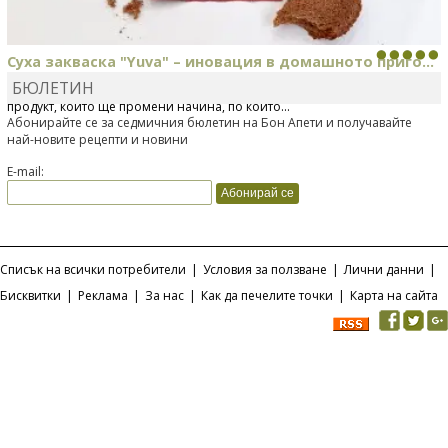
Суха закваска "Yuva" – иновация в домашното приго...
БЮЛЕТИН
Отскоро Лесафр България стартира предлагането на изцяло нов
продукт, който ще промени начина, по който...
Абонирайте се за седмичния бюлетин на Бон Апети и получавайте
най-новите рецепти и новини
E-mail:
Списък на всички потребители
|
Условия за ползване
|
Лични данни
|
Бисквитки
|
Реклама
|
За нас
|
Как да печелите точки
|
Карта на сайта