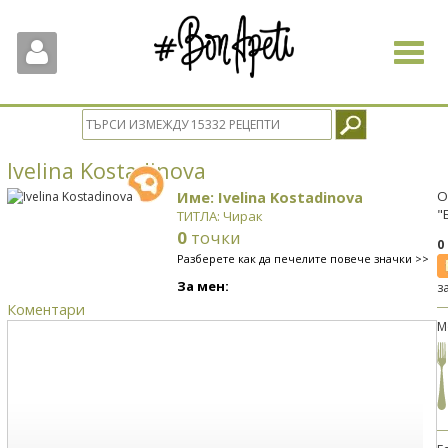
Toggle
navigat
Ivelina Kostadinova
Име: Ivelina Kostadinova
О
"
ТИТЛА: Чирак
0
точки
0
Разберете как да печелите повече значки >>
За мен:
з
Коментари
М