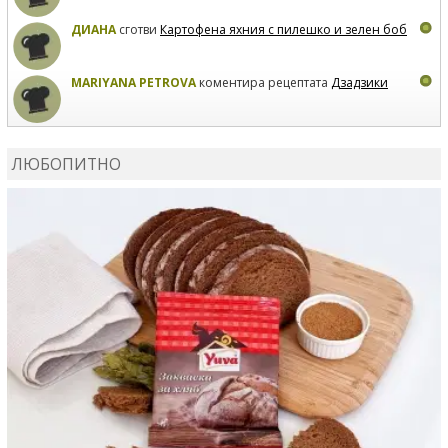
ДИАНА
сготви
Картофена яхния с пилешко и зелен боб
MARIYANA PETROVA
коментира рецептата
Дзадзики
MARIYANA PETROVA
сготви
Дзадзики
ЛЮБОПИТНО
MARIYANA PETROVA
сготви
Дзадзики