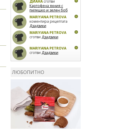
ДИАНА
сготви
Картофена яхния с
пилешко и зелен боб
MARIYANA PETROVA
коментира рецептата
Дзадзики
MARIYANA PETROVA
сготви
Дзадзики
MARIYANA PETROVA
сготви
Дзадзики
КАРДАШЕВ
коментира
рецептата
Сьомга на
ЛЮБОПИТНО
фурна
КАРДАШЕВ
коментира
рецептата
Свински
ребра с печени
картофи