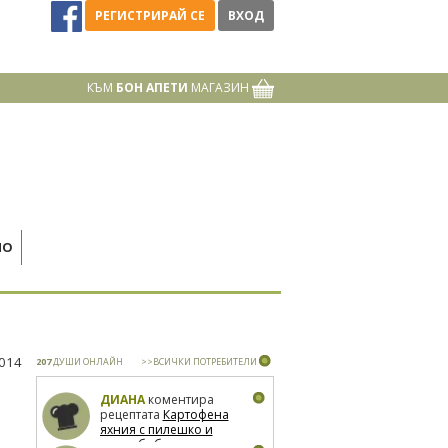
РЕГИСТРИРАЙ СЕ
ВХОД
КЪМ
БОН АПЕТИ
МАГАЗИН
НО
2014
207
ДУШИ ОНЛАЙН
>>ВСИЧКИ ПОТРЕБИТЕЛИ
ДИАНА
коментира
рецептата
Картофена
яхния с пилешко и
зелен боб