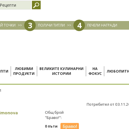
Рецепти
3
4
Й ТОЧКИ
>>
ПОЛУЧИ ТИТЛИ
>>
ПЕЧЕЛИ НАГРАДИ
ЛЮБИМИ
ВЕЛИКИТЕ КУЛИНАРНИ
НА
ЕПТИ
ЛЮБОПИТ
ПРОДУКТИ
ИСТОРИИ
ФОКУС
И
Потребител от 03.11.
Simonova
Общ брой
"Браво!":
0 пъти