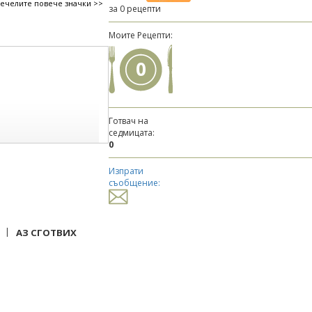
печелите повече значки >>
за 0 рецепти
Моите Рецепти:
0
Готвач на
седмицата:
0
Изпрати
съобщение:
|
АЗ СГОТВИХ