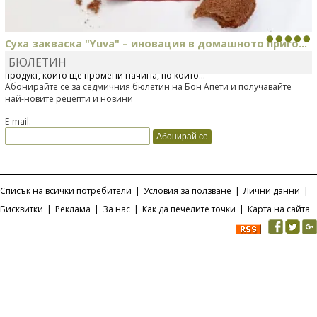
Суха закваска "Yuva" – иновация в домашното приго...
БЮЛЕТИН
Отскоро Лесафр България стартира предлагането на изцяло нов
продукт, който ще промени начина, по който...
Абонирайте се за седмичния бюлетин на Бон Апети и получавайте
най-новите рецепти и новини
E-mail:
Списък на всички потребители
|
Условия за ползване
|
Лични данни
|
Бисквитки
|
Реклама
|
За нас
|
Как да печелите точки
|
Карта на сайта