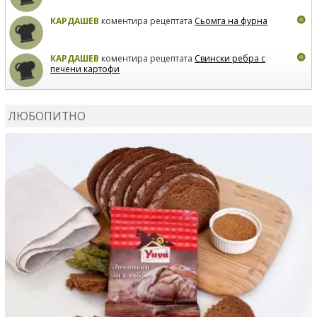
КАРДАШЕВ
коментира рецептата
Сьомга на фурна
КАРДАШЕВ
коментира рецептата
Свински ребра с
печени картофи
ВЛАДИМИРА
сготви
Пилешко с бяло вино и лимон
ЛЮБОПИТНО
MARINA_VITA
коментира рецептата
Киноа със
зеленчуци