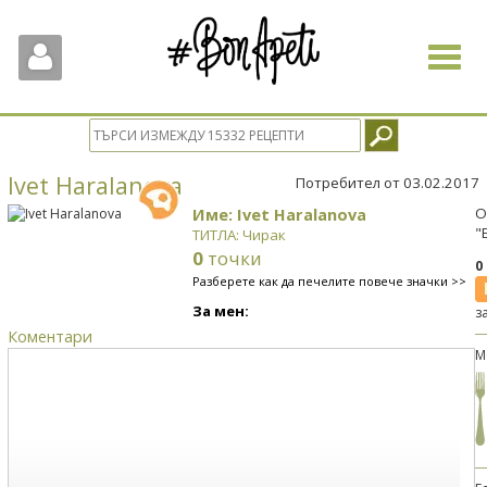
Toggle
navigat
Ivet Haralanova
Потребител от 03.02.2017
Име: Ivet Haralanova
О
"
ТИТЛА: Чирак
0
точки
0
Разберете как да печелите повече значки >>
За мен:
з
Коментари
М