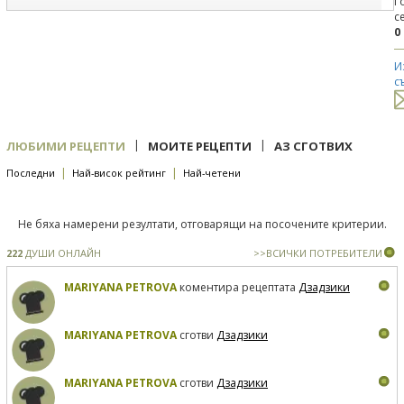
Г
с
0
И
с
|
|
ЛЮБИМИ РЕЦЕПТИ
МОИТЕ РЕЦЕПТИ
АЗ СГОТВИХ
|
|
Последни
Най-висок рейтинг
Най-четени
Не бяха намерени резултати, отговарящи на посочените критерии.
222
ДУШИ ОНЛАЙН
>>ВСИЧКИ ПОТРЕБИТЕЛИ
MARIYANA PETROVA
коментира рецептата
Дзадзики
MARIYANA PETROVA
сготви
Дзадзики
MARIYANA PETROVA
сготви
Дзадзики