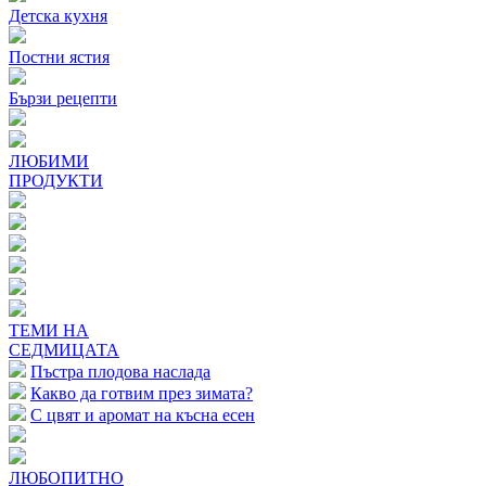
Детска кухня
Постни ястия
Бързи рецепти
ЛЮБИМИ
ПРОДУКТИ
ТЕМИ НА
СЕДМИЦАТА
Пъстра плодова наслада
Какво да готвим през зимата?
С цвят и аромат на късна есен
ЛЮБОПИТНО