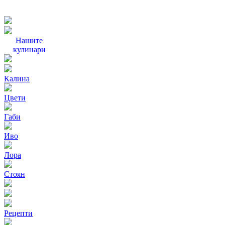
Нашите
кулинари
Калина
Цвети
Габи
Иво
Лора
Стоян
Рецепти