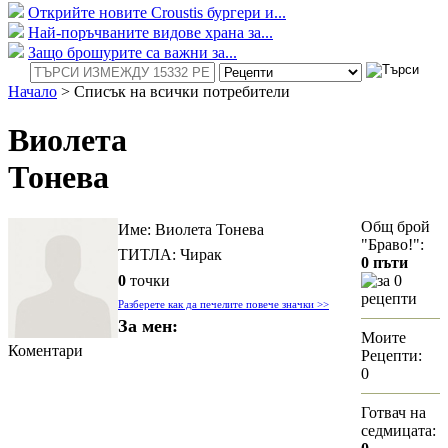
Открийте новите Croustis бургери и...
Най-поръчваните видове храна за...
Защо брошурите са важни за...
Начало
>
Списък на всички потребители
Виолета
Тонева
Общ брой
Име: Виолета Тонева
"Браво!":
ТИТЛА: Чирак
0 пъти
0
точки
за 0
рецепти
Разберете как да печелите повече значки >>
За мен:
Моите
Коментари
Рецепти:
0
Готвач на
седмицата: