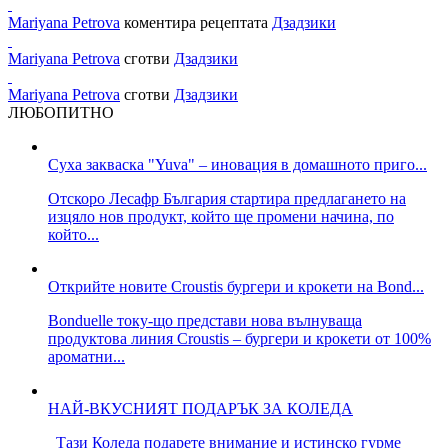
Mariyana Petrova
коментира рецептата
Дзадзики
Mariyana Petrova
сготви
Дзадзики
Mariyana Petrova
сготви
Дзадзики
ЛЮБОПИТНО
Суха закваска "Yuva" – иновация в домашното приго...
Отскоро Лесафр България стартира предлагането на
изцяло нов продукт, който ще промени начина, по
който...
Открийте новите Croustis бургери и крокети на Bond...
Bonduelle току-що представи нова вълнуваща
продуктова линия Croustis – бургери и крокети от 100%
ароматни...
НАЙ-ВКУСНИЯТ ПОДАРЪК ЗА КОЛЕДА
Тази Коледа подарете внимание и истинско гурме