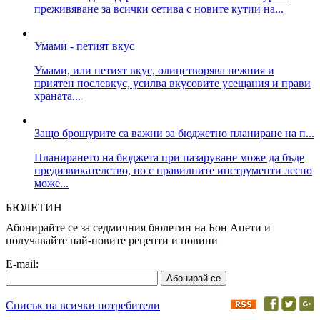
преживяване за всички сетива с новите кутии на...
Умами - петият вкус
Умами, или петият вкус, олицетворява нежния и
приятен послевкус, усилва вкусовите усещания и прави
храната...
Защо брошурите са важни за бюджетно планиране на п...
Планирането на бюджета при пазаруване може да бъде
предизвикателство, но с правилните инструменти лесно
може...
БЮЛЕТИН
Абонирайте се за седмичния бюлетин на Бон Апети и
получавайте най-новите рецепти и новини
E-mail:
Списък на всички потребители