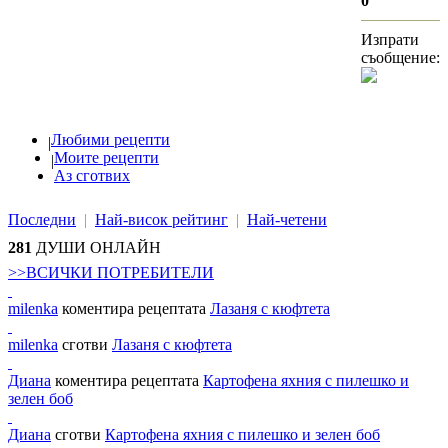
0
Изпрати
съобщение:
Любими рецепти
|
Моите рецепти
|
Аз сготвих
Последни
|
Най-висок рейтинг
|
Най-четени
281
ДУШИ ОНЛАЙН
>>ВСИЧКИ ПОТРЕБИТЕЛИ
milenka
коментира рецептата
Лазаня с кюфтета
milenka
сготви
Лазаня с кюфтета
Диана
коментира рецептата
Картофена яхния с пилешко и
зелен боб
Диана
сготви
Картофена яхния с пилешко и зелен боб