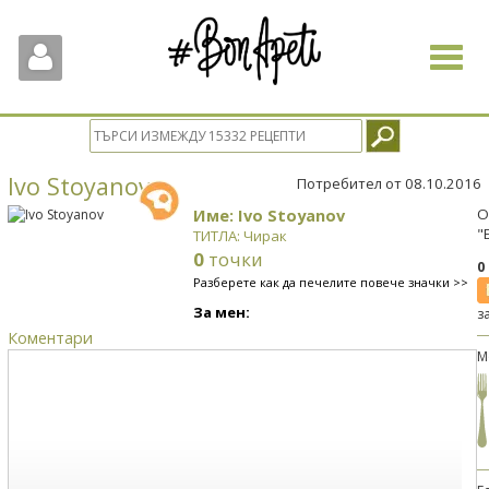
Toggle
navigat
Ivo Stoyanov
Потребител от 08.10.2016
Име: Ivo Stoyanov
О
"
ТИТЛА: Чирак
0
точки
0
Разберете как да печелите повече значки >>
За мен:
з
Коментари
М