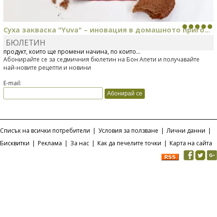
Суха закваска "Yuva" – иновация в домашното приго...
БЮЛЕТИН
Отскоро Лесафр България стартира предлагането на изцяло нов
продукт, който ще промени начина, по който...
Абонирайте се за седмичния бюлетин на Бон Апети и получавайте
най-новите рецепти и новини
E-mail:
Списък на всички потребители
|
Условия за ползване
|
Лични данни
|
Бисквитки
|
Реклама
|
За нас
|
Как да печелите точки
|
Карта на сайта