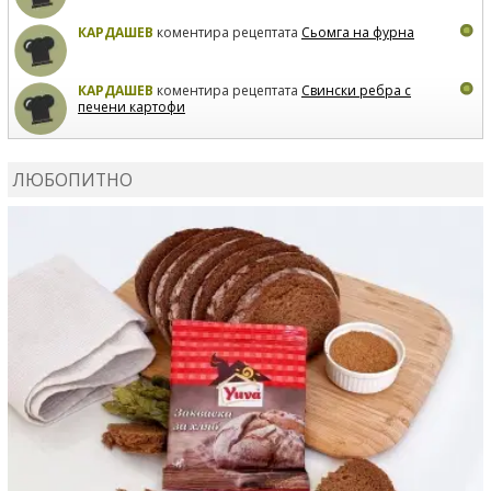
КАРДАШЕВ
коментира рецептата
Сьомга на фурна
КАРДАШЕВ
коментира рецептата
Свински ребра с
печени картофи
ВЛАДИМИРА
сготви
Пилешко с бяло вино и лимон
ЛЮБОПИТНО
MARINA_VITA
коментира рецептата
Киноа със
зеленчуци