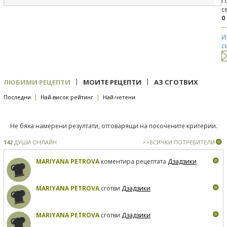
Г
с
0
И
с
|
|
ЛЮБИМИ РЕЦЕПТИ
МОИТЕ РЕЦЕПТИ
АЗ СГОТВИХ
|
|
Последни
Най-висок рейтинг
Най-четени
Не бяха намерени резултати, отговарящи на посочените критерии.
142
ДУШИ ОНЛАЙН
>>ВСИЧКИ ПОТРЕБИТЕЛИ
MARIYANA PETROVA
коментира рецептата
Дзадзики
MARIYANA PETROVA
сготви
Дзадзики
MARIYANA PETROVA
сготви
Дзадзики