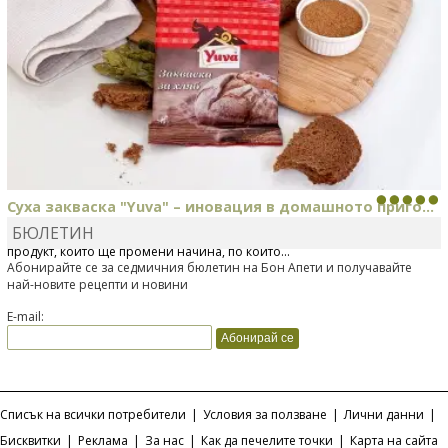
Суха закваска "Yuva" – иновация в домашното приго...
БЮЛЕТИН
Отскоро Лесафр България стартира предлагането на изцяло нов
продукт, който ще промени начина, по който...
Абонирайте се за седмичния бюлетин на Бон Апети и получавайте
най-новите рецепти и новини
E-mail:
Списък на всички потребители
|
Условия за ползване
|
Лични данни
|
Бисквитки
|
Реклама
|
За нас
|
Как да печелите точки
|
Карта на сайта