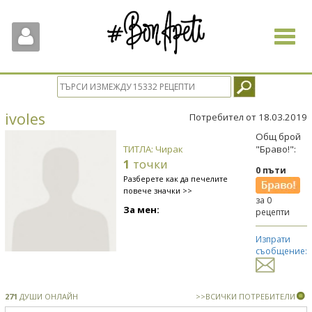
Toggle
navigat
ivoles
Потребител от 18.03.2019
Общ брой
ТИТЛА: Чирак
"Браво!":
1
точки
0 пъти
Разберете как да печелите
повече значки >>
за 0
За мен:
рецепти
Изпрати
съобщение:
271
ДУШИ ОНЛАЙН
>>ВСИЧКИ ПОТРЕБИТЕЛИ