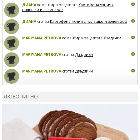
ДИАНА
коментира рецептата
Картофена яхния с
пилешко и зелен боб
ДИАНА
сготви
Картофена яхния с пилешко и зелен боб
MARIYANA PETROVA
коментира рецептата
Дзадзики
MARIYANA PETROVA
сготви
Дзадзики
MARIYANA PETROVA
сготви
Дзадзики
КАРДАШЕВ
коментира рецептата
Сьомга на фурна
ЛЮБОПИТНО
КАРДАШЕВ
коментира рецептата
Свински ребра с
печени картофи