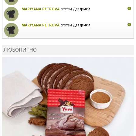
MARIYANA PETROVA
сготви
Дзадзики
MARIYANA PETROVA
сготви
Дзадзики
КАРДАШЕВ
коментира рецептата
Сьомга на фурна
ЛЮБОПИТНО
КАРДАШЕВ
коментира рецептата
Свински ребра с
печени картофи