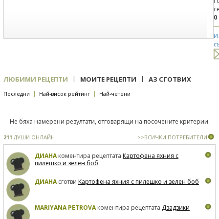
Г
с
0
И
с
|
|
ЛЮБИМИ РЕЦЕПТИ
МОИТЕ РЕЦЕПТИ
АЗ СГОТВИХ
|
|
Последни
Най-висок рейтинг
Най-четени
Не бяха намерени резултати, отговарящи на посочените критерии.
211
ДУШИ ОНЛАЙН
>>ВСИЧКИ ПОТРЕБИТЕЛИ
ДИАНА
коментира рецептата
Картофена яхния с
пилешко и зелен боб
ДИАНА
сготви
Картофена яхния с пилешко и зелен боб
MARIYANA PETROVA
коментира рецептата
Дзадзики