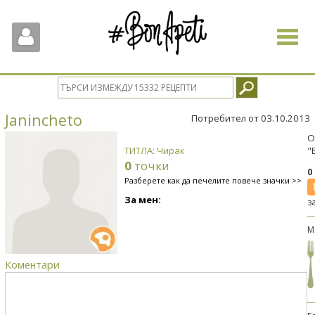
Toggle
navigat
Janincheto
Потребител от 03.10.2013
О
ТИТЛА: Чирак
"
0
точки
0
Разберете как да печелите повече значки >>
За мен:
з
М
Коментари