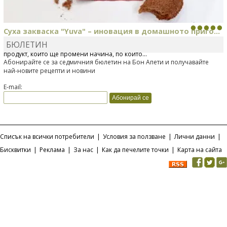
Суха закваска "Yuva" – иновация в домашното приго...
БЮЛЕТИН
Отскоро Лесафр България стартира предлагането на изцяло нов
продукт, който ще промени начина, по който...
Абонирайте се за седмичния бюлетин на Бон Апети и получавайте
най-новите рецепти и новини
E-mail:
Списък на всички потребители
|
Условия за ползване
|
Лични данни
|
Бисквитки
|
Реклама
|
За нас
|
Как да печелите точки
|
Карта на сайта