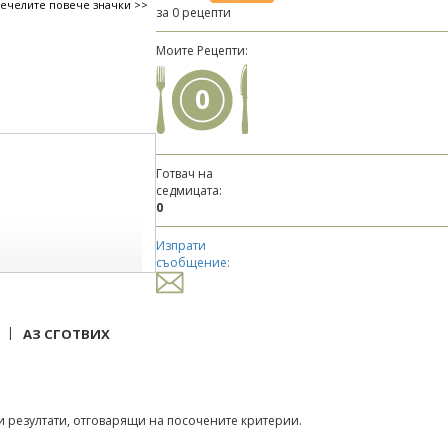
печелите повече значки >>
за 0 рецепти
Моите Рецепти:
0
Готвач на
седмицата:
0
Изпрати
съобщение:
|
АЗ СГОТВИХ
 резултати, отговарящи на посочените критерии.