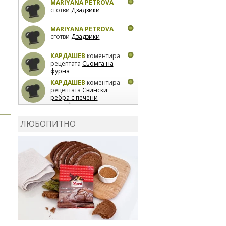
MARIYANA PETROVA
сготви
Дзадзики
MARIYANA PETROVA
сготви
Дзадзики
КАРДАШЕВ
коментира
рецептата
Сьомга на
фурна
КАРДАШЕВ
коментира
рецептата
Свински
ребра с печени
картофи
ВЛАДИМИРА
сготви
Пилешко с бяло вино и
ЛЮБОПИТНО
лимон
MARINA_VITA
коментира рецептата
Киноа със зеленчуци