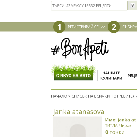
1
2
РЕГИСТРИРАЙ СЕ
>>
СЪБИРА
НАШИТЕ
РЕЦ
КУЛИНАРИ
НАЧАЛО
>
СПИСЪК НА ВСИЧКИ ПОТРЕБИТЕЛ
janka atanasova
Име: janka a
ТИТЛА: Чирак
0
точки