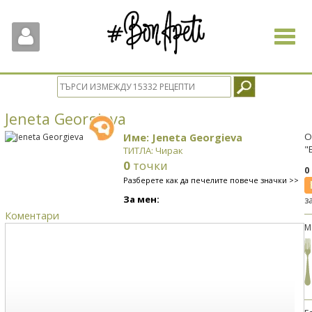
Toggle
navigat
Jeneta Georgieva
Име: Jeneta Georgieva
О
"
ТИТЛА: Чирак
0
точки
0
Разберете как да печелите повече значки >>
За мен:
з
Коментари
М