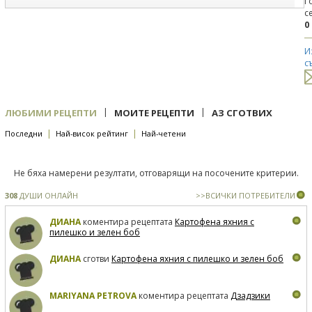
Г
с
0
И
с
|
|
ЛЮБИМИ РЕЦЕПТИ
МОИТЕ РЕЦЕПТИ
АЗ СГОТВИХ
|
|
Последни
Най-висок рейтинг
Най-четени
Не бяха намерени резултати, отговарящи на посочените критерии.
308
ДУШИ ОНЛАЙН
>>ВСИЧКИ ПОТРЕБИТЕЛИ
ДИАНА
коментира рецептата
Картофена яхния с
пилешко и зелен боб
ДИАНА
сготви
Картофена яхния с пилешко и зелен боб
MARIYANA PETROVA
коментира рецептата
Дзадзики