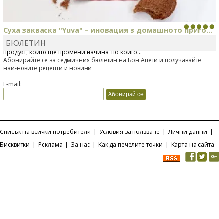
Суха закваска "Yuva" – иновация в домашното приго...
БЮЛЕТИН
Отскоро Лесафр България стартира предлагането на изцяло нов
продукт, който ще промени начина, по който...
Абонирайте се за седмичния бюлетин на Бон Апети и получавайте
най-новите рецепти и новини
E-mail:
Списък на всички потребители
|
Условия за ползване
|
Лични данни
|
Бисквитки
|
Реклама
|
За нас
|
Как да печелите точки
|
Карта на сайта