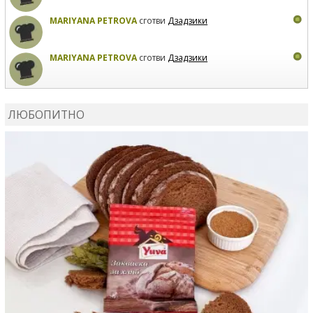
MARIYANA PETROVA
сготви
Дзадзики
MARIYANA PETROVA
сготви
Дзадзики
КАРДАШЕВ
коментира рецептата
Сьомга на фурна
ЛЮБОПИТНО
КАРДАШЕВ
коментира рецептата
Свински ребра с
печени картофи