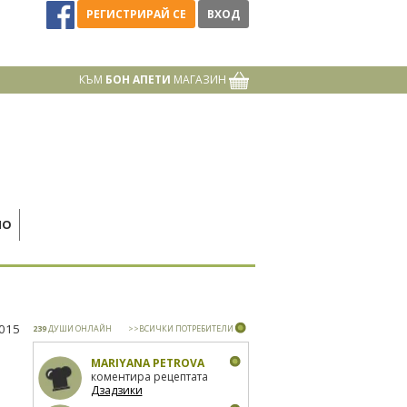
РЕГИСТРИРАЙ СЕ
ВХОД
КЪМ
БОН АПЕТИ
МАГАЗИН
НО
2015
239
ДУШИ ОНЛАЙН
>>ВСИЧКИ ПОТРЕБИТЕЛИ
MARIYANA PETROVA
коментира рецептата
Дзадзики