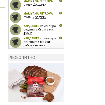
MARIYANA PETROVA
сготви
Дзадзики
MARIYANA PETROVA
сготви
Дзадзики
КАРДАШЕВ
коментира
рецептата
Сьомга на
фурна
КАРДАШЕВ
коментира
рецептата
Свински
ребра с печени
картофи
ВЛАДИМИРА
сготви
Пилешко с бяло вино и
ЛЮБОПИТНО
лимон
MARINA_VITA
коментира рецептата
Киноа със зеленчуци