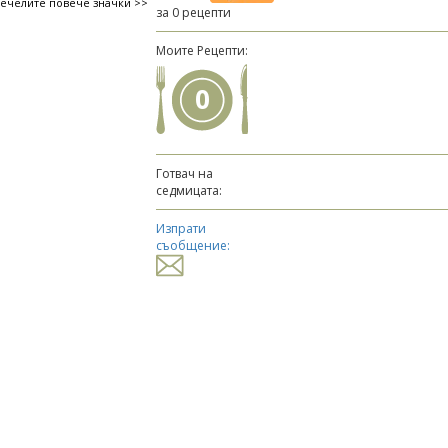
печелите повече значки >>
за 0 рецепти
Моите Рецепти:
0
Готвач на
седмицата:
Изпрати
съобщение: