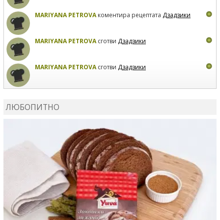
MARIYANA PETROVA
коментира рецептата
Дзадзики
MARIYANA PETROVA
сготви
Дзадзики
MARIYANA PETROVA
сготви
Дзадзики
КАРДАШЕВ
коментира рецептата
Сьомга на фурна
ЛЮБОПИТНО
КАРДАШЕВ
коментира рецептата
Свински ребра с
печени картофи