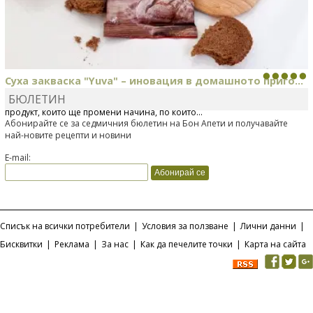
Суха закваска "Yuva" – иновация в домашното приго...
БЮЛЕТИН
Отскоро Лесафр България стартира предлагането на изцяло нов
продукт, който ще промени начина, по който...
Абонирайте се за седмичния бюлетин на Бон Апети и получавайте
най-новите рецепти и новини
E-mail:
Списък на всички потребители
|
Условия за ползване
|
Лични данни
|
Бисквитки
|
Реклама
|
За нас
|
Как да печелите точки
|
Карта на сайта