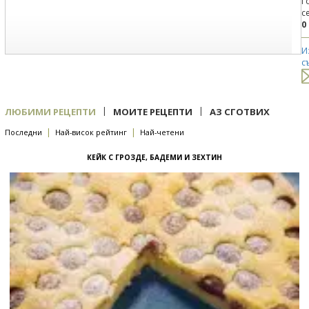
Г
с
0
И
с
|
|
ЛЮБИМИ РЕЦЕПТИ
МОИТЕ РЕЦЕПТИ
АЗ СГОТВИХ
|
|
Последни
Най-висок рейтинг
Най-четени
КЕЙК С ГРОЗДЕ, БАДЕМИ И ЗЕХТИН