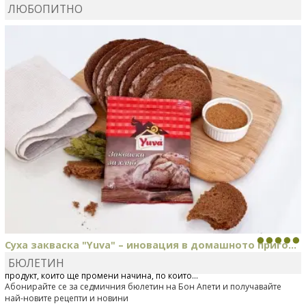
ЛЮБОПИТНО
КАРДАШЕВ
коментира рецептата
Свински ребра с
печени картофи
Суха закваска "Yuva" – иновация в домашното приго...
БЮЛЕТИН
Отскоро Лесафр България стартира предлагането на изцяло нов
продукт, който ще промени начина, по който...
Абонирайте се за седмичния бюлетин на Бон Апети и получавайте
най-новите рецепти и новини