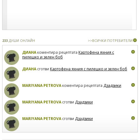
233
ДУШИ ОНЛАЙН
>>ВСИЧКИ ПОТРЕБИТЕЛИ
ДИАНА
коментира рецептата
Картофена яхния с
пилешко и зелен боб
ДИАНА
сготви
Картофена яхния с пилешко и зелен боб
MARIYANA PETROVA
коментира рецептата
Дзадзики
MARIYANA PETROVA
сготви
Дзадзики
MARIYANA PETROVA
сготви
Дзадзики
КАРДАШЕВ
коментира рецептата
Сьомга на фурна