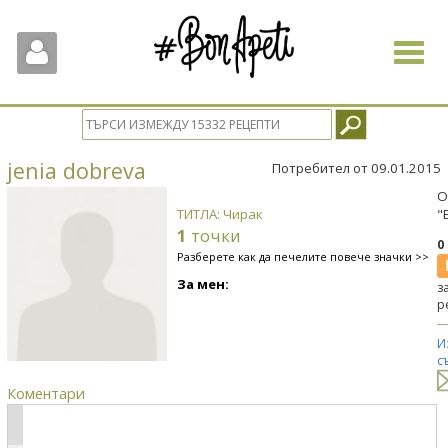
Toggle
navigat
jenia dobreva
Потребител от 09.01.2015
О
ТИТЛА: Чирак
"
1
точки
0
Разберете как да печелите повече значки >>
За мен:
з
р
И
с
Коментари