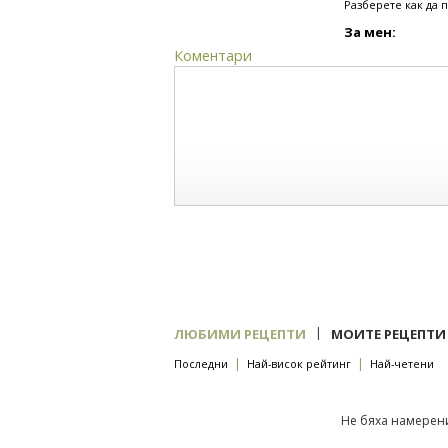
Разберете как да 
За мен:
Коментари
|
ЛЮБИМИ РЕЦЕПТИ
МОИТЕ РЕЦЕПТИ
|
|
Последни
Най-висок рейтинг
Най-четени
Не бяха намерени