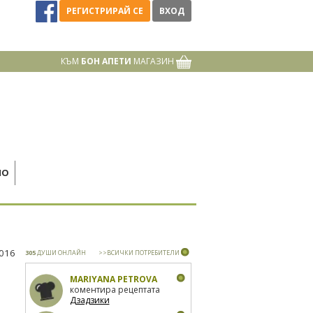
РЕГИСТРИРАЙ СЕ
ВХОД
КЪМ
БОН АПЕТИ
МАГАЗИН
НО
2016
305
ДУШИ ОНЛАЙН
>>ВСИЧКИ ПОТРЕБИТЕЛИ
MARIYANA PETROVA
коментира рецептата
Дзадзики