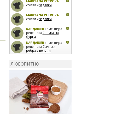
MARIYANA PETROVA
сготви
Дзадзики
MARIYANA PETROVA
сготви
Дзадзики
КАРДАШЕВ
коментира
рецептата
Сьомга на
фурна
КАРДАШЕВ
коментира
рецептата
Свински
ребра с печени
картофи
ВЛАДИМИРА
сготви
Пилешко с бяло вино и
ЛЮБОПИТНО
лимон
MARINA_VITA
коментира рецептата
Киноа със зеленчуци