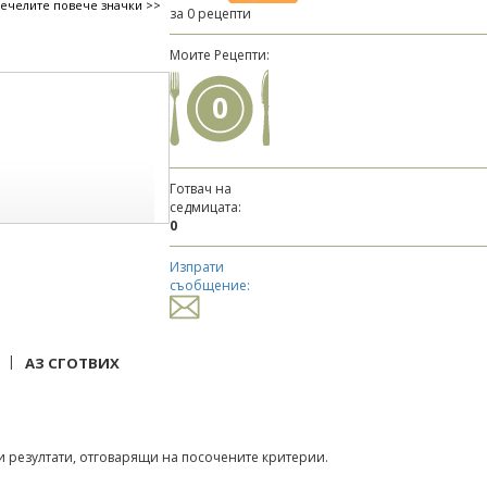
печелите повече значки >>
за 0 рецепти
Моите Рецепти:
0
Готвач на
седмицата:
0
Изпрати
съобщение:
|
АЗ СГОТВИХ
 резултати, отговарящи на посочените критерии.