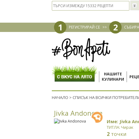
1
2
РЕГИСТРИРАЙ СЕ
>>
СЪБИРА
НАШИТЕ
РЕЦ
КУЛИНАРИ
НАЧАЛО
>
СПИСЪК НА ВСИЧКИ ПОТРЕБИТЕЛ
Jivka Andonova
Име: Jivka A
ТИТЛА: Чирак
2
точки