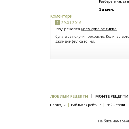
Разберете как да 
За мен:
Коментари
1
29.01.2016
под рецепта
Крем супа от тиква
Супата се получи прекрасно. Количеството
джинджифил са точни.
|
ЛЮБИМИ РЕЦЕПТИ
МОИТЕ РЕЦЕПТИ
|
|
Последни
Най-висок рейтинг
Най-четени
Не бяха намерени