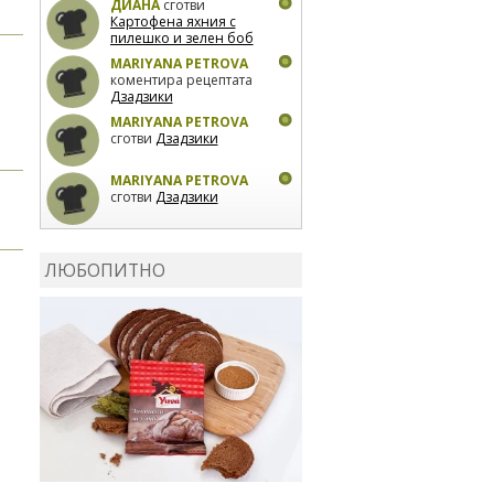
ДИАНА
сготви
Картофена яхния с
пилешко и зелен боб
MARIYANA PETROVA
коментира рецептата
Дзадзики
MARIYANA PETROVA
сготви
Дзадзики
MARIYANA PETROVA
сготви
Дзадзики
КАРДАШЕВ
коментира
рецептата
Сьомга на
ЛЮБОПИТНО
фурна
КАРДАШЕВ
коментира
рецептата
Свински
ребра с печени
картофи