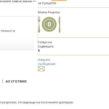
печелите повече значки >>
за 0 рецепти
Моите Рецепти:
0
 течност и
Готвач на
седмицата:
0
Изпрати
съобщение:
|
АЗ СГОТВИХ
 резултати, отговарящи на посочените критерии.