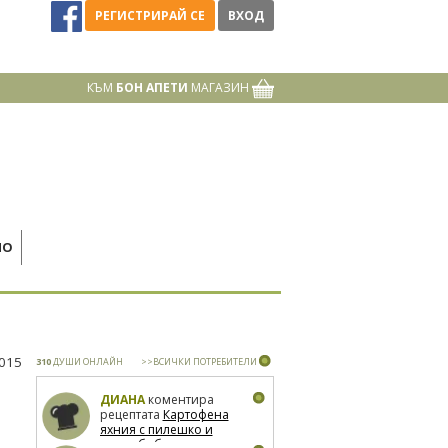
РЕГИСТРИРАЙ СЕ
ВХОД
КЪМ
БОН АПЕТИ
МАГАЗИН
НО
2015
310
ДУШИ ОНЛАЙН
>>ВСИЧКИ ПОТРЕБИТЕЛИ
ДИАНА
коментира
рецептата
Картофена
яхния с пилешко и
зелен боб