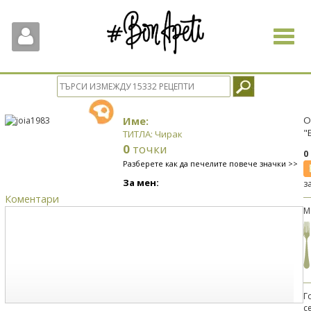
Toggle
navigat
Име:
О
"
ТИТЛА: Чирак
0
точки
0
Разберете как да печелите повече значки >>
За мен:
з
Коментари
М
Г
с