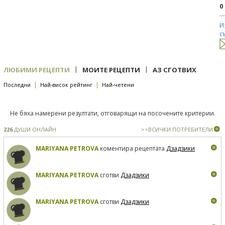
0
И
с
|
|
ЛЮБИМИ РЕЦЕПТИ
МОИТЕ РЕЦЕПТИ
АЗ СГОТВИХ
|
|
Последни
Най-висок рейтинг
Най-четени
Не бяха намерени резултати, отговарящи на посочените критерии.
226
ДУШИ ОНЛАЙН
>>ВСИЧКИ ПОТРЕБИТЕЛИ
MARIYANA PETROVA
коментира рецептата
Дзадзики
MARIYANA PETROVA
сготви
Дзадзики
MARIYANA PETROVA
сготви
Дзадзики