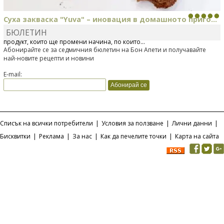
Суха закваска "Yuva" – иновация в домашното приго...
БЮЛЕТИН
Отскоро Лесафр България стартира предлагането на изцяло нов
продукт, който ще промени начина, по който...
Абонирайте се за седмичния бюлетин на Бон Апети и получавайте
най-новите рецепти и новини
E-mail:
Списък на всички потребители
|
Условия за ползване
|
Лични данни
|
Бисквитки
|
Реклама
|
За нас
|
Как да печелите точки
|
Карта на сайта