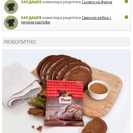
КАРДАШЕВ
коментира рецептата
Сьомга на фурна
КАРДАШЕВ
коментира рецептата
Свински ребра с
печени картофи
ВЛАДИМИРА
сготви
Пилешко с бяло вино и лимон
ЛЮБОПИТНО
MARINA_VITA
коментира рецептата
Киноа със
зеленчуци