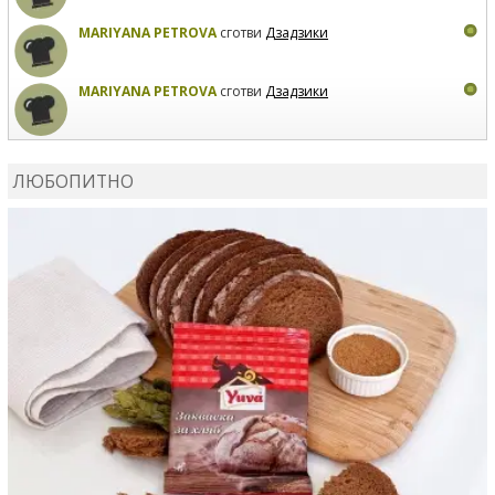
MARIYANA PETROVA
сготви
Дзадзики
MARIYANA PETROVA
сготви
Дзадзики
КАРДАШЕВ
коментира рецептата
Сьомга на фурна
ЛЮБОПИТНО
КАРДАШЕВ
коментира рецептата
Свински ребра с
печени картофи