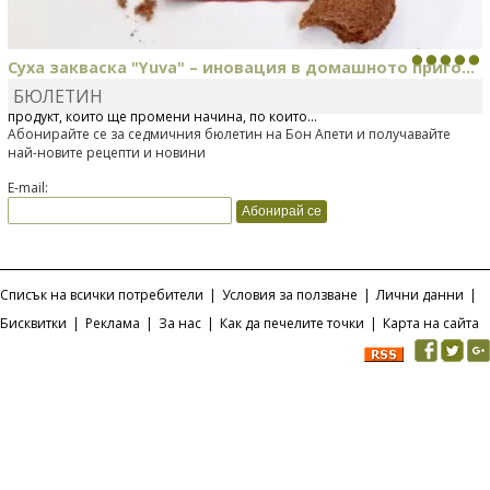
Суха закваска "Yuva" – иновация в домашното приго...
БЮЛЕТИН
Отскоро Лесафр България стартира предлагането на изцяло нов
продукт, който ще промени начина, по който...
Абонирайте се за седмичния бюлетин на Бон Апети и получавайте
най-новите рецепти и новини
E-mail:
Списък на всички потребители
|
Условия за ползване
|
Лични данни
|
Бисквитки
|
Реклама
|
За нас
|
Как да печелите точки
|
Карта на сайта