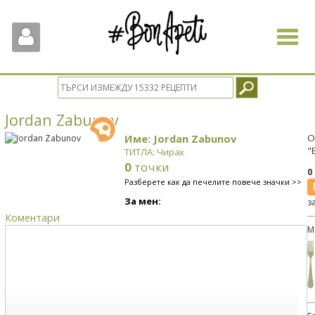
Toggle
navigat
Jordan Zabunov
Име: Jordan Zabunov
О
"
ТИТЛА: Чирак
0
точки
0
Разберете как да печелите повече значки >>
За мен:
з
Коментари
М