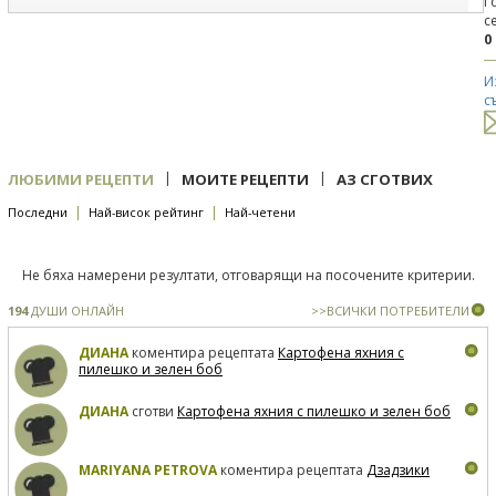
Г
с
0
И
с
|
|
ЛЮБИМИ РЕЦЕПТИ
МОИТЕ РЕЦЕПТИ
АЗ СГОТВИХ
|
|
Последни
Най-висок рейтинг
Най-четени
Не бяха намерени резултати, отговарящи на посочените критерии.
194
ДУШИ ОНЛАЙН
>>ВСИЧКИ ПОТРЕБИТЕЛИ
ДИАНА
коментира рецептата
Картофена яхния с
пилешко и зелен боб
ДИАНА
сготви
Картофена яхния с пилешко и зелен боб
MARIYANA PETROVA
коментира рецептата
Дзадзики