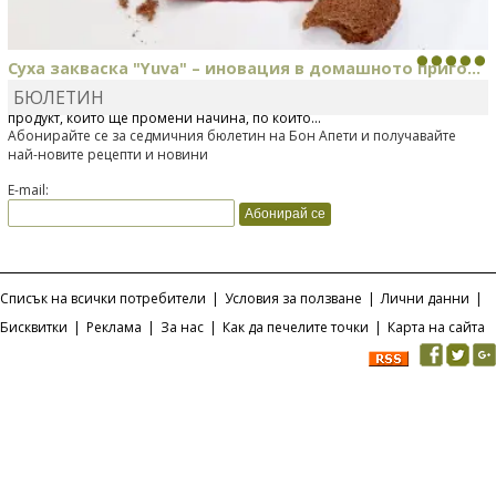
Суха закваска "Yuva" – иновация в домашното приго...
БЮЛЕТИН
Отскоро Лесафр България стартира предлагането на изцяло нов
продукт, който ще промени начина, по който...
Абонирайте се за седмичния бюлетин на Бон Апети и получавайте
най-новите рецепти и новини
E-mail:
Списък на всички потребители
|
Условия за ползване
|
Лични данни
|
Бисквитки
|
Реклама
|
За нас
|
Как да печелите точки
|
Карта на сайта