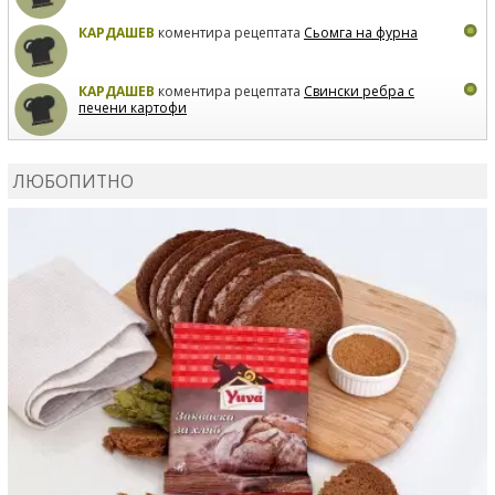
КАРДАШЕВ
коментира рецептата
Сьомга на фурна
КАРДАШЕВ
коментира рецептата
Свински ребра с
печени картофи
ВЛАДИМИРА
сготви
Пилешко с бяло вино и лимон
ЛЮБОПИТНО
MARINA_VITA
коментира рецептата
Киноа със
зеленчуци