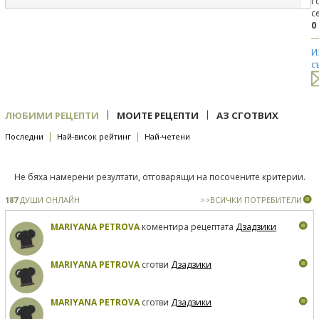
Г
с
0
И
с
|
|
ЛЮБИМИ РЕЦЕПТИ
МОИТЕ РЕЦЕПТИ
АЗ СГОТВИХ
|
|
Последни
Най-висок рейтинг
Най-четени
Не бяха намерени резултати, отговарящи на посочените критерии.
187
ДУШИ ОНЛАЙН
>>ВСИЧКИ ПОТРЕБИТЕЛИ
MARIYANA PETROVA
коментира рецептата
Дзадзики
MARIYANA PETROVA
сготви
Дзадзики
MARIYANA PETROVA
сготви
Дзадзики