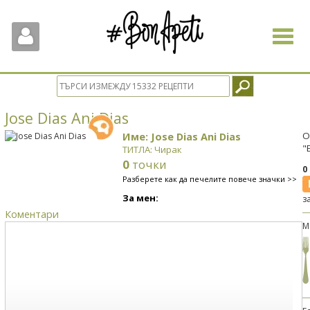
Toggle
navigat
Jose Dias Ani Dias
Име: Jose Dias Ani Dias
О
"
ТИТЛА: Чирак
0
точки
0
Разберете как да печелите повече значки >>
За мен:
з
Коментари
М