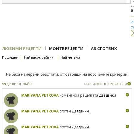
Г
с
0
И
с
|
|
ЛЮБИМИ РЕЦЕПТИ
МОИТЕ РЕЦЕПТИ
АЗ СГОТВИХ
|
|
Последни
Най-висок рейтинг
Най-четени
Не бяха намерени резултати, отговарящи на посочените критерии.
99
ДУШИ ОНЛАЙН
>>ВСИЧКИ ПОТРЕБИТЕЛИ
MARIYANA PETROVA
коментира рецептата
Дзадзики
MARIYANA PETROVA
сготви
Дзадзики
MARIYANA PETROVA
сготви
Дзадзики