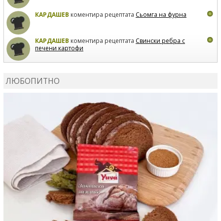
КАРДАШЕВ
коментира рецептата
Сьомга на фурна
КАРДАШЕВ
коментира рецептата
Свински ребра с
печени картофи
ВЛАДИМИРА
сготви
Пилешко с бяло вино и лимон
ЛЮБОПИТНО
MARINA_VITA
коментира рецептата
Киноа със
зеленчуци