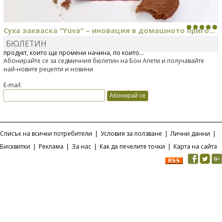
Суха закваска "Yuva" – иновация в домашното приго...
БЮЛЕТИН
Отскоро Лесафр България стартира предлагането на изцяло нов
продукт, който ще промени начина, по който...
Абонирайте се за седмичния бюлетин на Бон Апети и получавайте
най-новите рецепти и новини
E-mail:
Списък на всички потребители
|
Условия за ползване
|
Лични данни
|
Бисквитки
|
Реклама
|
За нас
|
Как да печелите точки
|
Карта на сайта