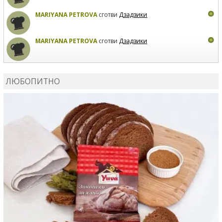
MARIYANA PETROVA
сготви
Дзадзики
MARIYANA PETROVA
сготви
Дзадзики
КАРДАШЕВ
коментира рецептата
Сьомга на фурна
ЛЮБОПИТНО
КАРДАШЕВ
коментира рецептата
Свински ребра с
печени картофи