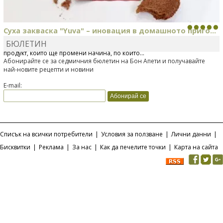
Суха закваска "Yuva" – иновация в домашното приго...
БЮЛЕТИН
Отскоро Лесафр България стартира предлагането на изцяло нов
продукт, който ще промени начина, по който...
Абонирайте се за седмичния бюлетин на Бон Апети и получавайте
най-новите рецепти и новини
E-mail:
Списък на всички потребители
|
Условия за ползване
|
Лични данни
|
Бисквитки
|
Реклама
|
За нас
|
Как да печелите точки
|
Карта на сайта