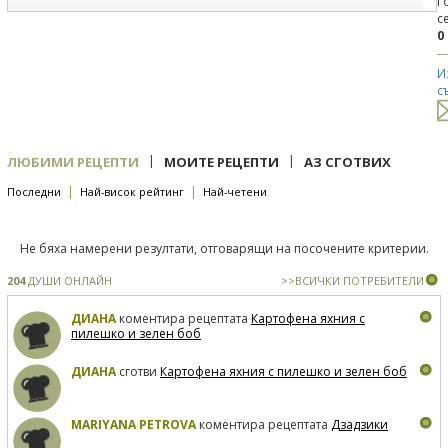
Г
с
0
И
с
|
|
ЛЮБИМИ РЕЦЕПТИ
МОИТЕ РЕЦЕПТИ
АЗ СГОТВИХ
|
|
Последни
Най-висок рейтинг
Най-четени
Не бяха намерени резултати, отговарящи на посочените критерии.
204
ДУШИ ОНЛАЙН
>>ВСИЧКИ ПОТРЕБИТЕЛИ
ДИАНА
коментира рецептата
Картофена яхния с
пилешко и зелен боб
ДИАНА
сготви
Картофена яхния с пилешко и зелен боб
MARIYANA PETROVA
коментира рецептата
Дзадзики