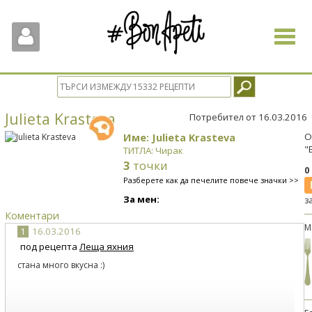
Toggle
navigat
Julieta Krasteva
Потребител от 16.03.2016
Име: Julieta Krasteva
О
"
ТИТЛА: Чирак
3
точки
0
Разберете как да печелите повече значки >>
За мен:
з
Коментари
М
1
16.03.2016
под рецепта
Леща яхния
стана много вкусна :)