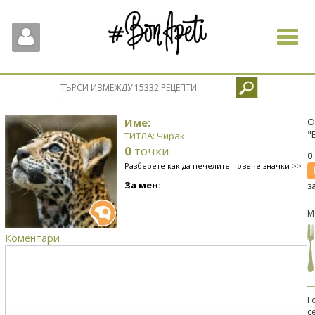
Toggle
navigat
Име:
О
"
ТИТЛА: Чирак
0
точки
0
Разберете как да печелите повече значки >>
За мен:
з
М
Коментари
Г
с