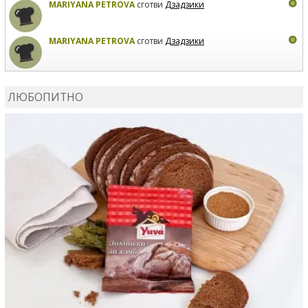
MARIYANA PETROVA
сготви
Дзадзики
MARIYANA PETROVA
сготви
Дзадзики
КАРДАШЕВ
коментира рецептата
Сьомга на фурна
ЛЮБОПИТНО
КАРДАШЕВ
коментира рецептата
Свински ребра с
печени картофи