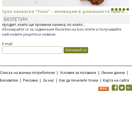
Суха закваска "Yuva" – иновация в домашното приго...
БЮЛЕТИН
Отскоро Лесафр България стартира предлагането на изцяло нов
продукт, който ще промени начина, по който...
Абонирайте се за седмичния бюлетин на Бон Апети и получавайте
най-новите рецепти и новини
E-mail:
Списък на всички потребители
|
Условия за ползване
|
Лични данни
|
Бисквитки
|
Реклама
|
За нас
|
Как да печелите точки
|
Карта на сайта