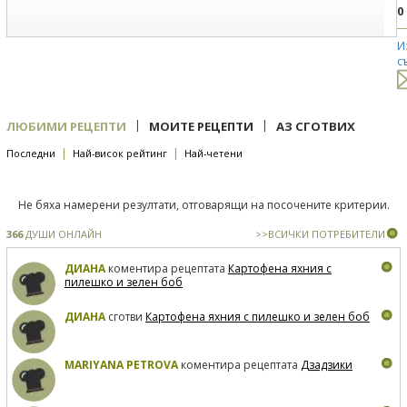
0
И
с
|
|
ЛЮБИМИ РЕЦЕПТИ
МОИТЕ РЕЦЕПТИ
АЗ СГОТВИХ
|
|
Последни
Най-висок рейтинг
Най-четени
Не бяха намерени резултати, отговарящи на посочените критерии.
366
ДУШИ ОНЛАЙН
>>ВСИЧКИ ПОТРЕБИТЕЛИ
ДИАНА
коментира рецептата
Картофена яхния с
пилешко и зелен боб
ДИАНА
сготви
Картофена яхния с пилешко и зелен боб
MARIYANA PETROVA
коментира рецептата
Дзадзики