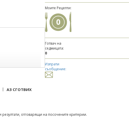
Моите Рецепти:
0
Готвач на
седмицата:
0
Изпрати
съобщение:
|
АЗ СГОТВИХ
 резултати, отговарящи на посочените критерии.