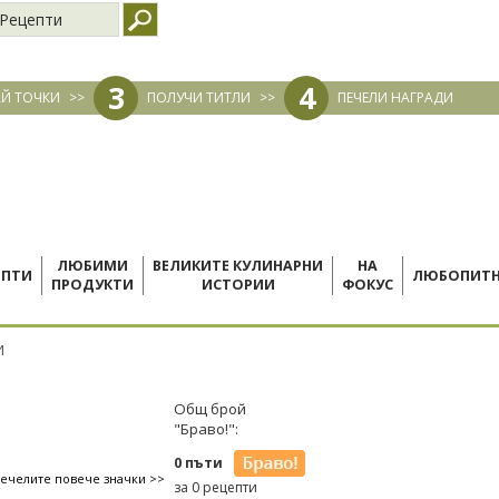
Рецепти
3
4
Й ТОЧКИ
>>
ПОЛУЧИ ТИТЛИ
>>
ПЕЧЕЛИ НАГРАДИ
ЛЮБИМИ
ВЕЛИКИТЕ КУЛИНАРНИ
НА
ЕПТИ
ЛЮБОПИТ
ПРОДУКТИ
ИСТОРИИ
ФОКУС
И
Общ брой
"Браво!":
0 пъти
печелите повече значки >>
за 0 рецепти