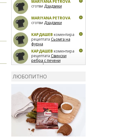
MARIYANA PETROVA
сготви
Дзадзики
MARIYANA PETROVA
сготви
Дзадзики
КАРДАШЕВ
коментира
рецептата
Сьомга на
фурна
КАРДАШЕВ
коментира
рецептата
Свински
ребра с печени
картофи
ВЛАДИМИРА
сготви
Пилешко с бяло вино и
ЛЮБОПИТНО
лимон
MARINA_VITA
коментира рецептата
Киноа със зеленчуци