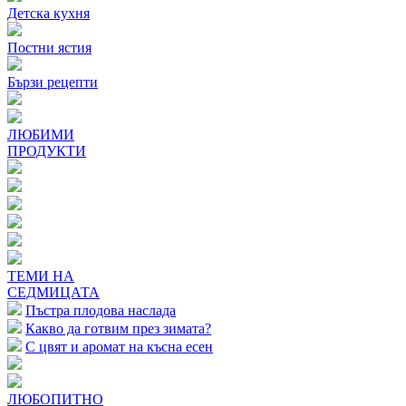
Детска кухня
Постни ястия
Бързи рецепти
ЛЮБИМИ
ПРОДУКТИ
ТЕМИ НА
СЕДМИЦАТА
Пъстра плодова наслада
Какво да готвим през зимата?
С цвят и аромат на късна есен
ЛЮБОПИТНО