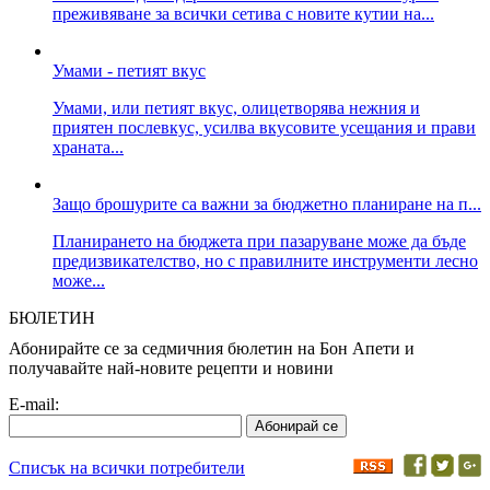
преживяване за всички сетива с новите кутии на...
Умами - петият вкус
Умами, или петият вкус, олицетворява нежния и
приятен послевкус, усилва вкусовите усещания и прави
храната...
Защо брошурите са важни за бюджетно планиране на п...
Планирането на бюджета при пазаруване може да бъде
предизвикателство, но с правилните инструменти лесно
може...
БЮЛЕТИН
Абонирайте се за седмичния бюлетин на Бон Апети и
получавайте най-новите рецепти и новини
E-mail:
Списък на всички потребители