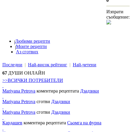
0
Изпрати
съобщение:
Любими рецепти
|
Моите рецепти
|
Аз сготвих
Последни
|
Най-висок рейтинг
|
Най-четени
67
ДУШИ ОНЛАЙН
>>ВСИЧКИ ПОТРЕБИТЕЛИ
Mariyana Petrova
коментира рецептата
Дзадзики
Mariyana Petrova
сготви
Дзадзики
Mariyana Petrova
сготви
Дзадзики
Кардашев
коментира рецептата
Сьомга на фурна