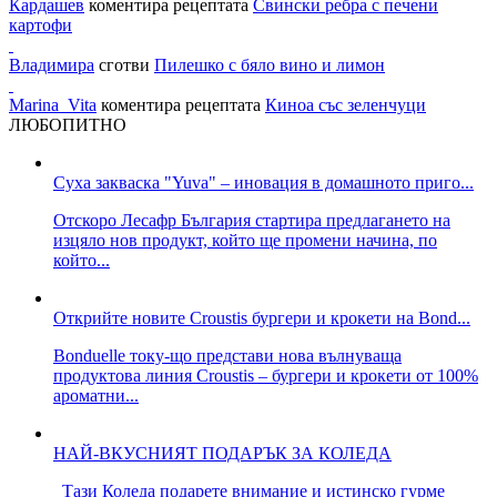
Кардашев
коментира рецептата
Свински ребра с печени
картофи
Владимира
сготви
Пилешко с бяло вино и лимон
Marina_Vita
коментира рецептата
Киноа със зеленчуци
ЛЮБОПИТНО
Суха закваска "Yuva" – иновация в домашното приго...
Отскоро Лесафр България стартира предлагането на
изцяло нов продукт, който ще промени начина, по
който...
Открийте новите Croustis бургери и крокети на Bond...
Bonduelle току-що представи нова вълнуваща
продуктова линия Croustis – бургери и крокети от 100%
ароматни...
НАЙ-ВКУСНИЯТ ПОДАРЪК ЗА КОЛЕДА
Тази Коледа подарете внимание и истинско гурме