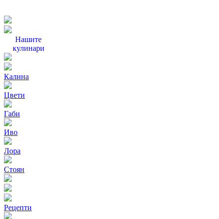
Нашите
кулинари
Калина
Цвети
Габи
Иво
Лора
Стоян
Рецепти