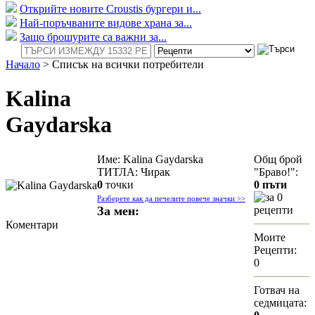
Открийте новите Croustis бургери и...
Най-поръчваните видове храна за...
Защо брошурите са важни за...
Начало
>
Списък на всички потребители
Kalina
Gaydarska
Име: Kalina Gaydarska
Общ брой
ТИТЛА: Чирак
"Браво!":
0
точки
0 пъти
за 0
Разберете как да печелите повече значки >>
За мен:
рецепти
Коментари
Моите
Рецепти:
0
Готвач на
седмицата: