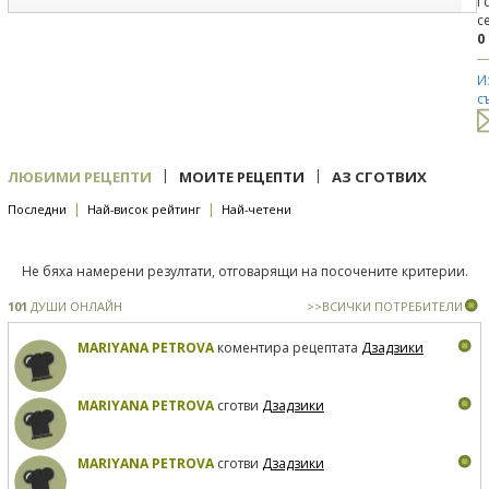
Г
с
0
И
с
|
|
ЛЮБИМИ РЕЦЕПТИ
МОИТЕ РЕЦЕПТИ
АЗ СГОТВИХ
|
|
Последни
Най-висок рейтинг
Най-четени
Не бяха намерени резултати, отговарящи на посочените критерии.
101
ДУШИ ОНЛАЙН
>>ВСИЧКИ ПОТРЕБИТЕЛИ
MARIYANA PETROVA
коментира рецептата
Дзадзики
MARIYANA PETROVA
сготви
Дзадзики
MARIYANA PETROVA
сготви
Дзадзики