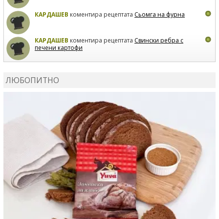
КАРДАШЕВ
коментира рецептата
Сьомга на фурна
КАРДАШЕВ
коментира рецептата
Свински ребра с
печени картофи
ВЛАДИМИРА
сготви
Пилешко с бяло вино и лимон
ЛЮБОПИТНО
MARINA_VITA
коментира рецептата
Киноа със
зеленчуци