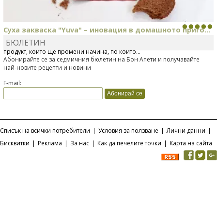
Суха закваска "Yuva" – иновация в домашното приго...
БЮЛЕТИН
Отскоро Лесафр България стартира предлагането на изцяло нов
продукт, който ще промени начина, по който...
Абонирайте се за седмичния бюлетин на Бон Апети и получавайте
най-новите рецепти и новини
E-mail:
Списък на всички потребители
|
Условия за ползване
|
Лични данни
|
Бисквитки
|
Реклама
|
За нас
|
Как да печелите точки
|
Карта на сайта