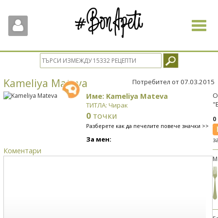
Toggle
navigat
Kameliya Mateva
Потребител от 07.03.2015
Име: Kameliya Mateva
О
"
ТИТЛА: Чирак
0
точки
0
Разберете как да печелите повече значки >>
За мен:
з
Коментари
М