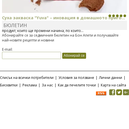
Суха закваска "Yuva" – иновация в домашното приго...
БЮЛЕТИН
Отскоро Лесафр България стартира предлагането на изцяло нов
продукт, който ще промени начина, по който...
Абонирайте се за седмичния бюлетин на Бон Апети и получавайте
най-новите рецепти и новини
E-mail:
Списък на всички потребители
|
Условия за ползване
|
Лични данни
|
Бисквитки
|
Реклама
|
За нас
|
Как да печелите точки
|
Карта на сайта