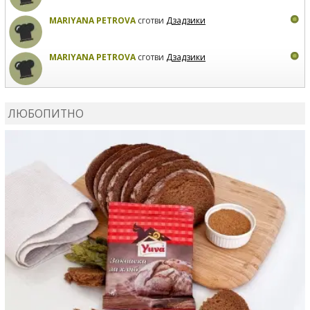
MARIYANA PETROVA
сготви
Дзадзики
MARIYANA PETROVA
сготви
Дзадзики
КАРДАШЕВ
коментира рецептата
Сьомга на фурна
ЛЮБОПИТНО
КАРДАШЕВ
коментира рецептата
Свински ребра с
печени картофи