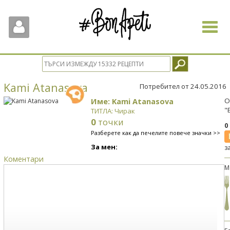
Toggle
navigat
Kami Atanasova
Потребител от 24.05.2016
Име: Kami Atanasova
О
"
ТИТЛА: Чирак
0
точки
0
Разберете как да печелите повече значки >>
За мен:
з
Коментари
М