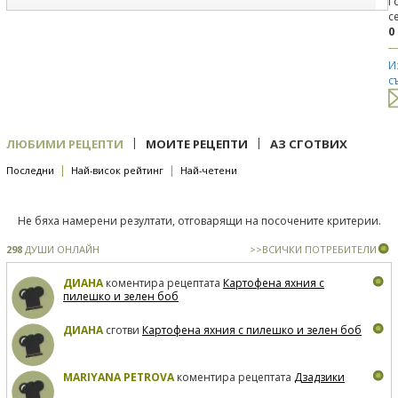
Г
с
0
И
с
|
|
ЛЮБИМИ РЕЦЕПТИ
МОИТЕ РЕЦЕПТИ
АЗ СГОТВИХ
|
|
Последни
Най-висок рейтинг
Най-четени
Не бяха намерени резултати, отговарящи на посочените критерии.
298
ДУШИ ОНЛАЙН
>>ВСИЧКИ ПОТРЕБИТЕЛИ
ДИАНА
коментира рецептата
Картофена яхния с
пилешко и зелен боб
ДИАНА
сготви
Картофена яхния с пилешко и зелен боб
MARIYANA PETROVA
коментира рецептата
Дзадзики