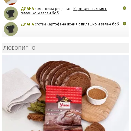
ДИАНА
коментира рецептата
Картофена яхния с
пилешко и зелен боб
ДИАНА
сготви
Картофена яхния с пилешко и зелен боб
MARIYANA PETROVA
коментира рецептата
Дзадзики
ЛЮБОПИТНО
MARIYANA PETROVA
сготви
Дзадзики