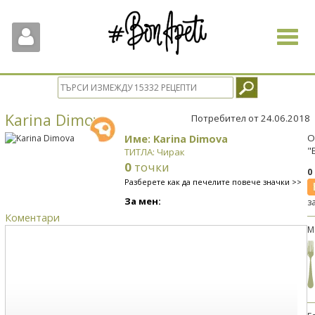
Toggle
navigat
Karina Dimova
Потребител от 24.06.2018
Име: Karina Dimova
О
"
ТИТЛА: Чирак
0
точки
0
Разберете как да печелите повече значки >>
За мен:
з
Коментари
М