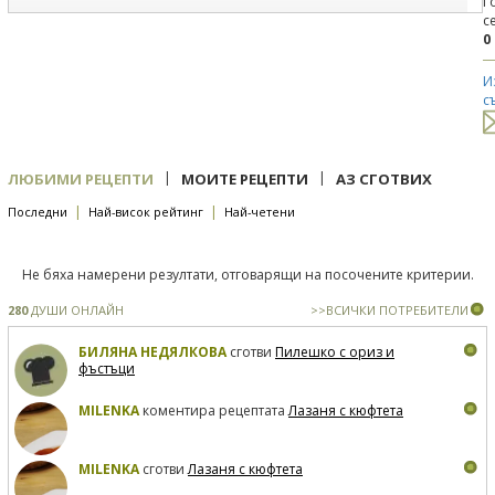
Г
с
0
И
с
|
|
ЛЮБИМИ РЕЦЕПТИ
МОИТЕ РЕЦЕПТИ
АЗ СГОТВИХ
|
|
Последни
Най-висок рейтинг
Най-четени
Не бяха намерени резултати, отговарящи на посочените критерии.
280
ДУШИ ОНЛАЙН
>>ВСИЧКИ ПОТРЕБИТЕЛИ
БИЛЯНА НЕДЯЛКОВА
сготви
Пилешко с ориз и
фъстъци
MILENKA
коментира рецептата
Лазаня с кюфтета
MILENKA
сготви
Лазаня с кюфтета