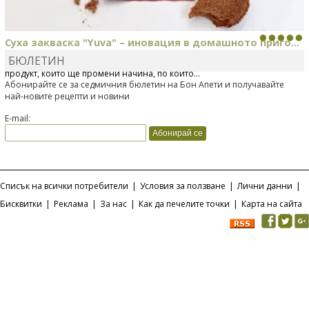
Суха закваска "Yuva" – иновация в домашното приго...
БЮЛЕТИН
Отскоро Лесафр България стартира предлагането на изцяло нов
продукт, който ще промени начина, по който...
Абонирайте се за седмичния бюлетин на Бон Апети и получавайте
най-новите рецепти и новини
E-mail:
Списък на всички потребители
|
Условия за ползване
|
Лични данни
|
Бисквитки
|
Реклама
|
За нас
|
Как да печелите точки
|
Карта на сайта