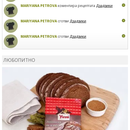
MARIYANA PETROVA
коментира рецептата
Дзадзики
MARIYANA PETROVA
сготви
Дзадзики
MARIYANA PETROVA
сготви
Дзадзики
КАРДАШЕВ
коментира рецептата
Сьомга на фурна
ЛЮБОПИТНО
КАРДАШЕВ
коментира рецептата
Свински ребра с
печени картофи