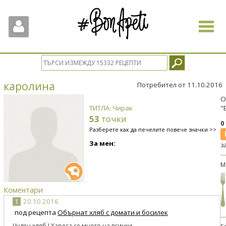
Toggle
navigat
каролина
Потребител от 11.10.2016
О
ТИТЛА: Чирак
"
53
точки
0
Разберете как да печелите повече значки >>
За мен:
з
М
Коментари
1
20.10.2016
под рецепта
Обърнат хляб с домати и босилек
Чуден хляб ! Хареса се много на всички