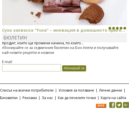
Суха закваска "Yuva" – иновация в домашното приго...
БЮЛЕТИН
Отскоро Лесафр България стартира предлагането на изцяло нов
продукт, който ще промени начина, по който...
Абонирайте се за седмичния бюлетин на Бон Апети и получавайте
най-новите рецепти и новини
E-mail:
Списък на всички потребители
|
Условия за ползване
|
Лични данни
|
Бисквитки
|
Реклама
|
За нас
|
Как да печелите точки
|
Карта на сайта