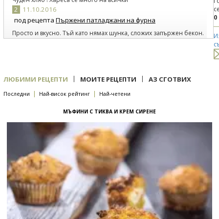
Г
2
11.10.2016
с
0
под рецепта
Пържени патладжани на фурна
Просто и вкусно. Тъй като нямах шунка, сложих запържен бекон.
И
Много добре се получи.
с
|
|
ЛЮБИМИ РЕЦЕПТИ
МОИТЕ РЕЦЕПТИ
АЗ СГОТВИХ
|
|
Последни
Най-висок рейтинг
Най-четени
МЪФИНИ С ТИКВА И КРЕМ СИРЕНЕ