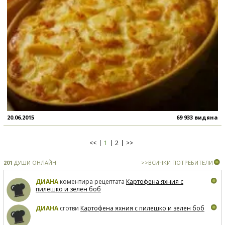
20.06.2015
69 933 видяна
<<
1
2
>>
201
ДУШИ ОНЛАЙН
>>ВСИЧКИ ПОТРЕБИТЕЛИ
ДИАНА
коментира рецептата
Картофена яхния с
пилешко и зелен боб
ДИАНА
сготви
Картофена яхния с пилешко и зелен боб