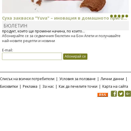
Суха закваска "Yuva" – иновация в домашното приго...
БЮЛЕТИН
Отскоро Лесафр България стартира предлагането на изцяло нов
продукт, който ще промени начина, по който...
Абонирайте се за седмичния бюлетин на Бон Апети и получавайте
най-новите рецепти и новини
E-mail:
Списък на всички потребители
|
Условия за ползване
|
Лични данни
|
Бисквитки
|
Реклама
|
За нас
|
Как да печелите точки
|
Карта на сайта