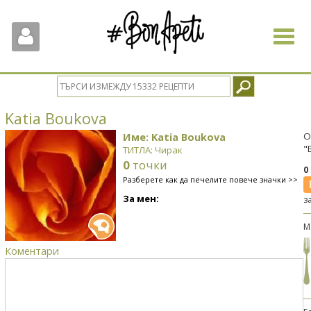
Toggle
navigat
Katia Boukova
Име: Katia Boukova
О
"
ТИТЛА: Чирак
0
точки
0
Разберете как да печелите повече значки >>
За мен:
з
М
Коментари