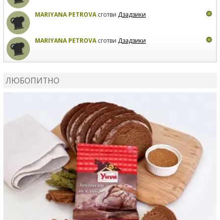
MARIYANA PETROVA
сготви
Дзадзики
MARIYANA PETROVA
сготви
Дзадзики
КАРДАШЕВ
коментира рецептата
Сьомга на фурна
ЛЮБОПИТНО
КАРДАШЕВ
коментира рецептата
Свински ребра с
печени картофи