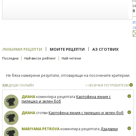
Г
с
0
И
с
|
|
ЛЮБИМИ РЕЦЕПТИ
МОИТЕ РЕЦЕПТИ
АЗ СГОТВИХ
|
|
Последни
Най-висок рейтинг
Най-четени
Не бяха намерени резултати, отговарящи на посочените критерии.
320
ДУШИ ОНЛАЙН
>>ВСИЧКИ ПОТРЕБИТЕЛИ
ДИАНА
коментира рецептата
Картофена яхния с
пилешко и зелен боб
ДИАНА
сготви
Картофена яхния с пилешко и зелен боб
MARIYANA PETROVA
коментира рецептата
Дзадзики