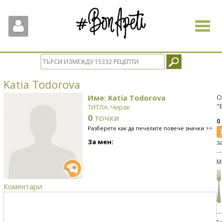
Toggle
navigat
Katia Todorova
Име: Katia Todorova
О
"
ТИТЛА: Чирак
0
точки
0
Разберете как да печелите повече значки >>
За мен:
з
М
Коментари