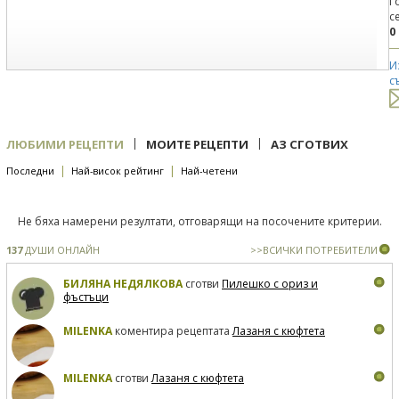
Г
с
0
И
с
|
|
ЛЮБИМИ РЕЦЕПТИ
МОИТЕ РЕЦЕПТИ
АЗ СГОТВИХ
|
|
Последни
Най-висок рейтинг
Най-четени
Не бяха намерени резултати, отговарящи на посочените критерии.
137
ДУШИ ОНЛАЙН
>>ВСИЧКИ ПОТРЕБИТЕЛИ
БИЛЯНА НЕДЯЛКОВА
сготви
Пилешко с ориз и
фъстъци
MILENKA
коментира рецептата
Лазаня с кюфтета
MILENKA
сготви
Лазаня с кюфтета