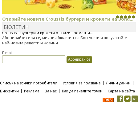
Открийте новите Croustis бургери и крокети на Bond...
БЮЛЕТИН
Bonduelle току-що представи нова вълнуваща продуктова линия
Croustis – бургери и крокети от 100% ароматни...
Абонирайте се за седмичния бюлетин на Бон Апети и получавайте
най-новите рецепти и новини
E-mail:
Списък на всички потребители
|
Условия за ползване
|
Лични данни
|
Бисквитки
|
Реклама
|
За нас
|
Как да печелите точки
|
Карта на сайта