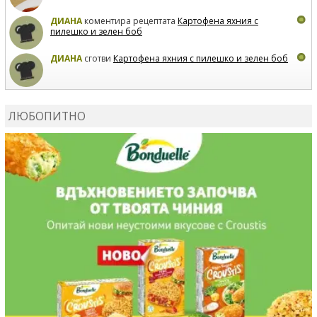
ДИАНА
коментира рецептата
Картофена яхния с
пилешко и зелен боб
ДИАНА
сготви
Картофена яхния с пилешко и зелен боб
MARIYANA PETROVA
коментира рецептата
Дзадзики
ЛЮБОПИТНО
MARIYANA PETROVA
сготви
Дзадзики