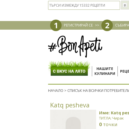
1
2
РЕГИСТРИРАЙ СЕ
>>
СЪБИРА
НАШИТЕ
РЕЦ
КУЛИНАРИ
НАЧАЛО
>
СПИСЪК НА ВСИЧКИ ПОТРЕБИТЕЛ
Katq pesheva
Име: Katq pe
ТИТЛА: Чирак
0
точки