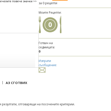
печелите повече значки >>
за 0 рецепти
Моите Рецепти:
0
Готвач на
седмицата:
0
Изпрати
съобщение:
|
АЗ СГОТВИХ
 резултати, отговарящи на посочените критерии.