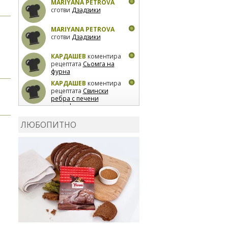
MARIYANA PETROVA
сготви
Дзадзики
MARIYANA PETROVA
сготви
Дзадзики
КАРДАШЕВ
коментира
рецептата
Сьомга на
фурна
КАРДАШЕВ
коментира
рецептата
Свински
ребра с печени
картофи
ВЛАДИМИРА
сготви
Пилешко с бяло вино и
ЛЮБОПИТНО
лимон
MARINA_VITA
коментира рецептата
Киноа със зеленчуци